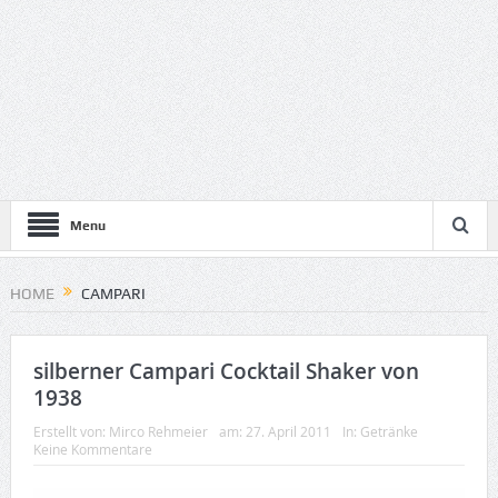
Menu
HOME
CAMPARI
silberner Campari Cocktail Shaker von
1938
Erstellt von:
Mirco Rehmeier
am:
27. April 2011
In:
Getränke
Keine Kommentare