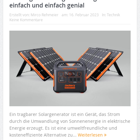
einfach und einfach genial
Erstellt von:
Mirco Rehmeier
am:
16. Februar 2023
In:
Technik
Keine Kommentare
Ein tragbarer Solargenerator ist ein Gerät, das Strom
durch die Umwandlung von Sonnenenergie in elektrische
Energie erzeugt. Es ist eine umweltfreundliche und
kosteneffiziente Alternative zu...
Weiterlesen