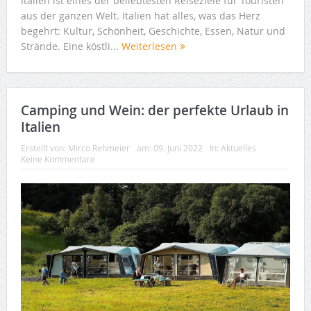
Italien ist eines der beliebtesten Reiseziele für Touristen
aus der ganzen Welt. Italien hat alles, was das Herz
begehrt: Kultur, Schönheit, Geschichte, Essen, Natur und
Strände. Eine köstli...
Weiterlesen
Camping und Wein: der perfekte Urlaub in
Italien
Erstellt von:
Mirco Rehmeier
am:
09. Juni 2022
In:
Aktuelles
Keine Kommentare