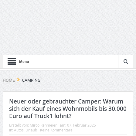
Menu
HOME
CAMPING
Neuer oder gebrauchter Camper: Warum
sich der Kauf eines Wohnmobils bis 30.000
Euro auf Truck1 lohnt?
Erstellt von:
Mirco Rehmeier
am:
07. Februar 2025
In:
Autos
,
Urlaub
Keine Kommentare