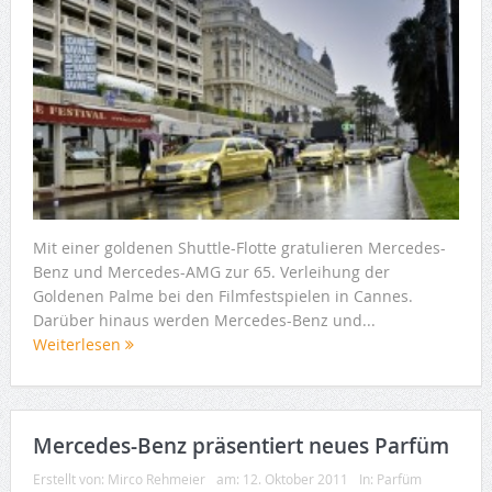
Mit einer goldenen Shuttle-Flotte gratulieren Mercedes-
Benz und Mercedes-AMG zur 65. Verleihung der
Goldenen Palme bei den Filmfestspielen in Cannes.
Darüber hinaus werden Mercedes-Benz und...
Weiterlesen
Mercedes-Benz präsentiert neues Parfüm
Erstellt von:
Mirco Rehmeier
am:
12. Oktober 2011
In:
Parfüm