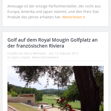
Amouage ist der einzige Parfümhersteller, der nicht aus
Europa, Amerika und Japan stammt, und den Preis Star
Produkt des Jahres erhalten hat.
Weiterlesen
Golf auf dem Royal Mougin Golfplatz an
der französischen Riviera
Erstellt von:
Mirco Rehmeier
am:
13. Februar 2013
In:
Sport
,
Urlaub
Keine Kommentare