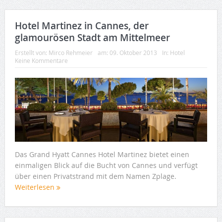
Hotel Martinez in Cannes, der
glamourösen Stadt am Mittelmeer
Erstellt von:
Mirco Rehmeier
am:
09. Oktober 2013
In:
Hotel
Keine Kommentare
Das Grand Hyatt Cannes Hotel Martinez bietet einen
einmaligen Blick auf die Bucht von Cannes und verfügt
über einen Privatstrand mit dem Namen Zplage.
Weiterlesen