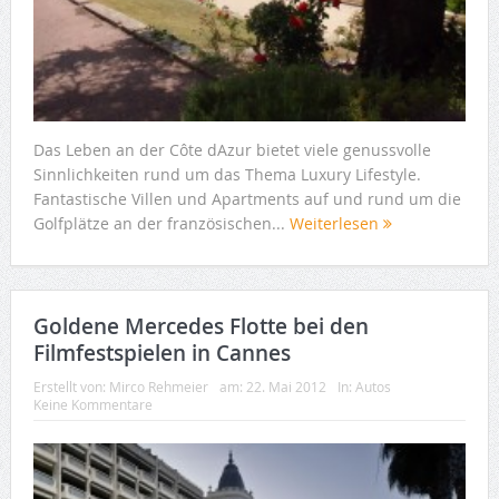
Das Leben an der Côte dAzur bietet viele genussvolle
Sinnlichkeiten rund um das Thema Luxury Lifestyle.
Fantastische Villen und Apartments auf und rund um die
Golfplätze an der französischen...
Weiterlesen
Goldene Mercedes Flotte bei den
Filmfestspielen in Cannes
Erstellt von:
Mirco Rehmeier
am:
22. Mai 2012
In:
Autos
Keine Kommentare