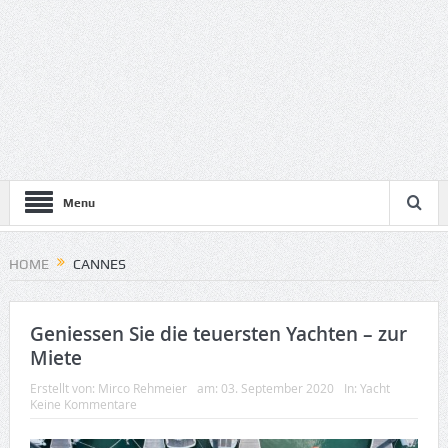
Menu
HOME
CANNES
Geniessen Sie die teuersten Yachten – zur
Miete
Erstellt von:
Mirco Rehmeier
am:
03. September 2020
In:
Yacht
Keine Kommentare