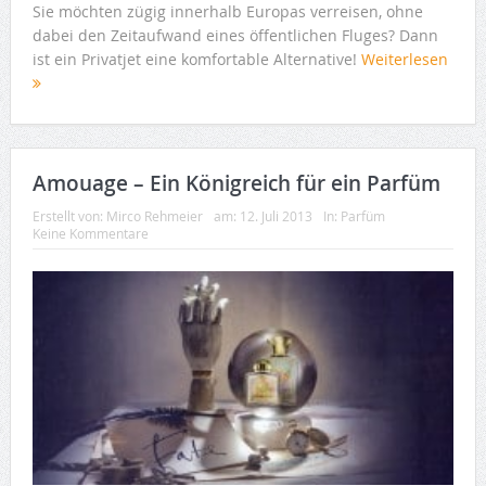
Sie möchten zügig innerhalb Europas verreisen, ohne
dabei den Zeitaufwand eines öffentlichen Fluges? Dann
ist ein Privatjet eine komfortable Alternative!
Weiterlesen
Amouage – Ein Königreich für ein Parfüm
Erstellt von:
Mirco Rehmeier
am:
12. Juli 2013
In:
Parfüm
Keine Kommentare