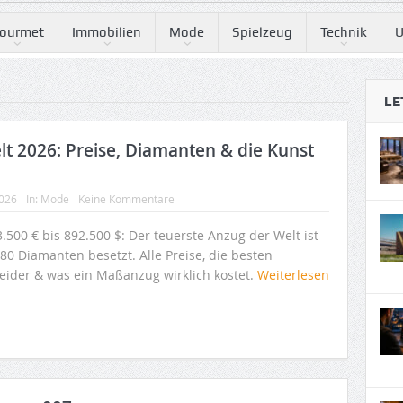
ourmet
Immobilien
Mode
Spielzeug
Technik
U
LE
lt 2026: Preise, Diamanten & die Kunst
2026
In:
Mode
Keine Kommentare
.500 € bis 892.500 $: Der teuerste Anzug der Welt ist
80 Diamanten besetzt. Alle Preise, die besten
eider & was ein Maßanzug wirklich kostet.
Weiterlesen