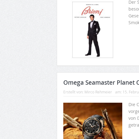
Der 
beso
Gese
Smok
Omega Seamaster Planet 
Erstellt von:
Mirco Rehmeier
am:
15. Febr
Die 
vorge
von 
getr