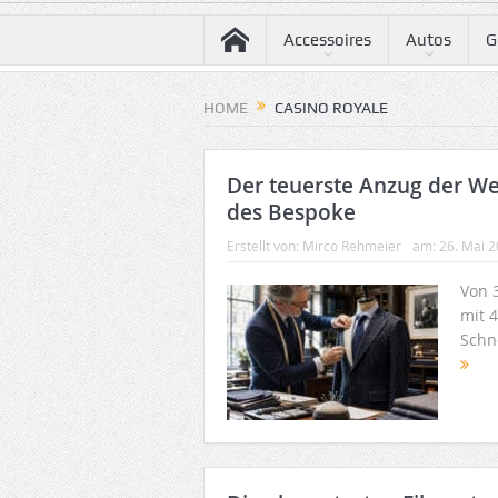
Accessoires
Autos
G
HOME
CASINO ROYALE
Der teuerste Anzug der We
des Bespoke
Erstellt von:
Mirco Rehmeier
am:
26. Mai 
Von 3
mit 4
Schn