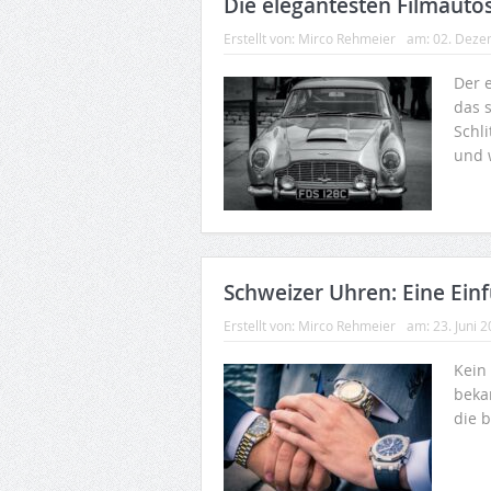
Die elegantesten Filmauto
Erstellt von:
Mirco Rehmeier
am:
02. Deze
Der e
das 
Schli
und 
Schweizer Uhren: Eine Ein
Erstellt von:
Mirco Rehmeier
am:
23. Juni 
Kein
bekan
die 