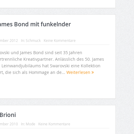
 James Bond mit funkelnder
ember 2012
In:
Schmuck
Keine Kommentare
ovski und James Bond sind seit 35 Jahren
rtrennliche Kreativpartner. Anlässlich des 50. James
 Leinwandjubiläums hat Swarovski eine Kollektion
rt, die sich als Hommage an de...
Weiterlesen
Brioni
ember 2010
In:
Mode
Keine Kommentare