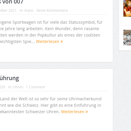
s von 007
mber 2021
In:
Autos
Keine Kommentare
igene Sportwagen ist für viele das Statussymbol, für
sie Jahre lang arbeiten. Kein Wunder, denn rasante
tten werden in der Popkultur als eines der coolsten
wichtigsten Spie...
Weiterlesen
führung
2020
In:
Uhren
1 Comment
 Land der Welt ist so sehr für seine Uhrmacherkunst
nt wie die Schweiz. Hier gibt es eine Einführung in
bekanntesten Schweizer Uhren.
Weiterlesen