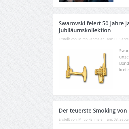
Swarovski feiert 50 Jahre
Jubiläumskollektion
Erstellt von:
Mirco Rehmeier
am:
11. Sept
Swar
unze
Bond
kreie
Der teuerste Smoking von 
Erstellt von:
Mirco Rehmeier
am:
03. Sept