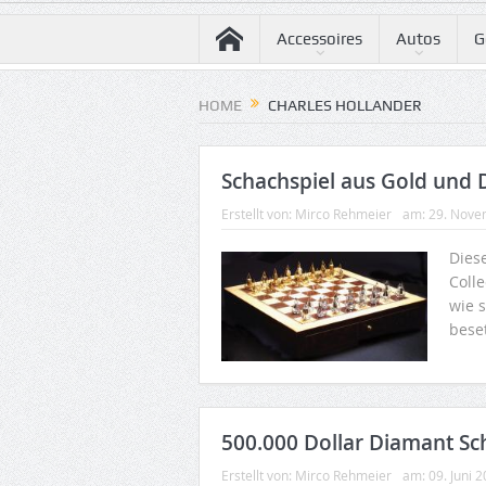
Accessoires
Autos
G
HOME
CHARLES HOLLANDER
Schachspiel aus Gold und
Erstellt von:
Mirco Rehmeier
am:
29. Nove
Dies
Colle
wie 
beset
500.000 Dollar Diamant Sc
Erstellt von:
Mirco Rehmeier
am:
09. Juni 