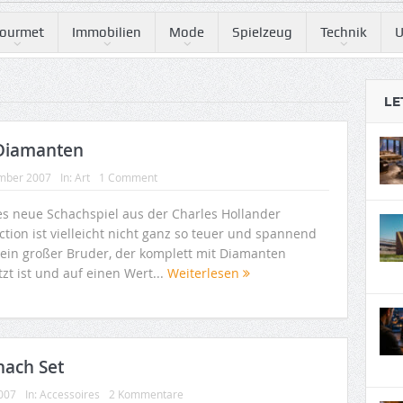
ourmet
Immobilien
Mode
Spielzeug
Technik
U
LE
 Diamanten
mber 2007
In:
Art
1 Comment
es neue Schachspiel aus der Charles Hollander
ction ist vielleicht nicht ganz so teuer und spannend
sein großer Bruder, der komplett mit Diamanten
zt ist und auf einen Wert...
Weiterlesen
hach Set
2007
In:
Accessoires
2 Kommentare