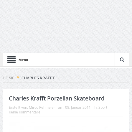
Menu
HOME
CHARLES KRAFFT
Charles Krafft Porzellan Skateboard
Erstellt von:
Mirco Rehmeier
am:
08. Januar 2011
In:
Sport
Keine Kommentare