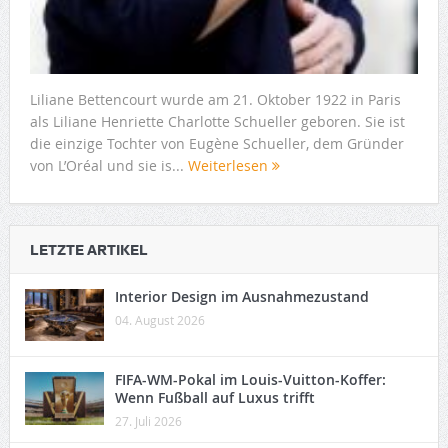
Liliane Bettencourt wurde am 21. Oktober 1922 in Paris
als Liliane Henriette Charlotte Schueller geboren. Sie ist
die einzige Tochter von Eugène Schueller, dem Gründer
von L’Oréal und sie is...
Weiterlesen
LETZTE ARTIKEL
Interior Design im Ausnahmezustand
04. August 2026
FIFA-WM-Pokal im Louis-Vuitton-Koffer:
Wenn Fußball auf Luxus trifft
27. Juli 2026