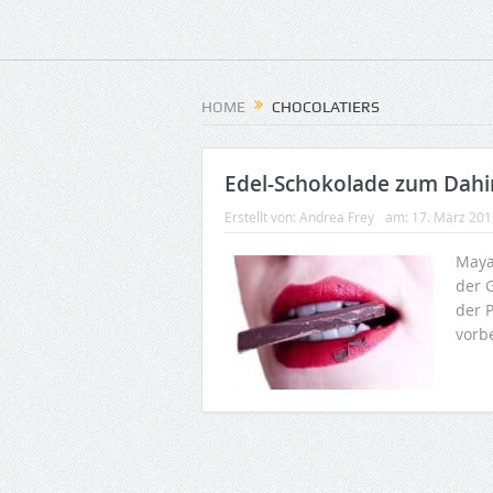
HOME
CHOCOLATIERS
Edel-Schokolade zum Dah
Erstellt von:
Andrea Frey
am:
17. März 201
Maya
der 
der 
vorbe