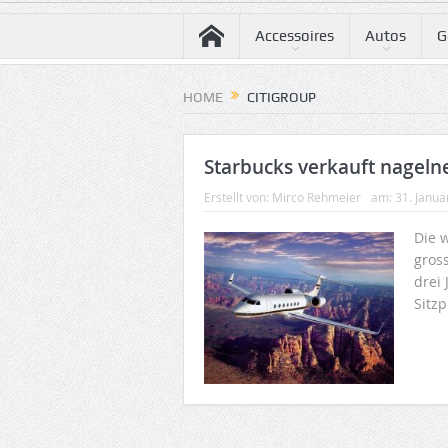
Accessoires
Autos
G
HOME
CITIGROUP
Starbucks verkauft nageln
Erstellt von:
Mirco Rehmeier
am:
31. Janua
Die w
gros
drei 
Sitzp