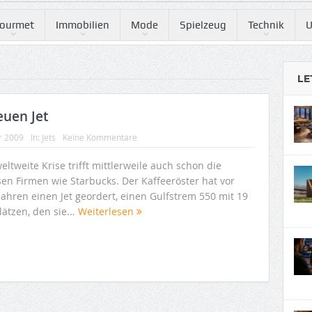
ourmet
Immobilien
Mode
Spielzeug
Technik
U
LE
euen Jet
r 2009
In:
Jets
Keine Kommentare
eltweite Krise trifft mittlerweile auch schon die
sen Firmen wie Starbucks. Der Kaffeeröster hat vor
Jahren einen Jet geordert, einen Gulfstrem 550 mit 19
lätzen, den sie...
Weiterlesen