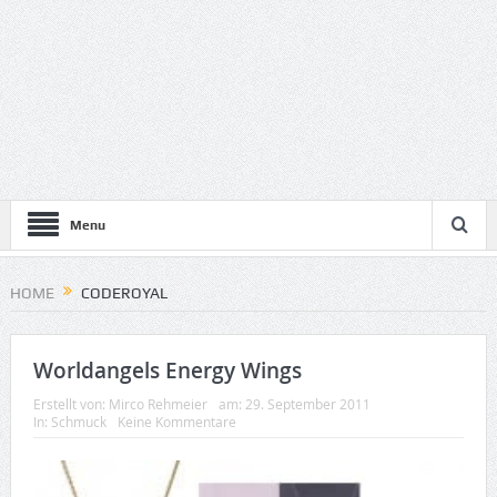
Menu
HOME
CODEROYAL
Worldangels Energy Wings
Erstellt von:
Mirco Rehmeier
am:
29. September 2011
In:
Schmuck
Keine Kommentare