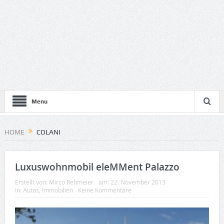
Menu
HOME
COLANI
Luxuswohnmobil eleMMent Palazzo
Erstellt von:
Mirco Rehmeier
am:
22. November 2013
In:
Autos
,
Immobilien
Keine Kommentare