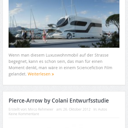
Wenn man diesem Luxuswohnmobil auf der Strasse
begegnet, kann es schon sein, das man für einen
Moment denkt, man wäre in einem Sciencefiction Film
gelandet.
Weiterlesen
Pierce-Arrow by Colani Entwurfsstudie
Erstellt von:
Mirco Rehmeier
am:
26. Oktober 2012
In:
Autos
Keine Kommentare