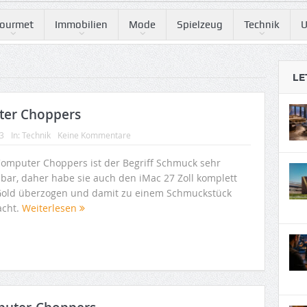
ourmet
Immobilien
Mode
Spielzeug
Technik
U
LE
ter Choppers
13
In:
Technik
Keine Kommentare
Computer Choppers ist der Begriff Schmuck sehr
bar, daher habe sie auch den iMac 27 Zoll komplett
Gold überzogen und damit zu einem Schmuckstück
cht.
Weiterlesen