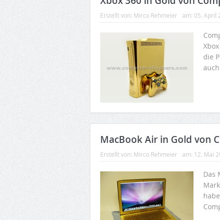
Xbox 360 in Gold von Com
Erstellt von:
Mirco Rehmeier
am:
05. April
Comp
Xbox
die 
auch
MacBook Air in Gold von 
Erstellt von:
Mirco Rehmeier
am:
12. Mai 
Das 
Mark
habe
Comp