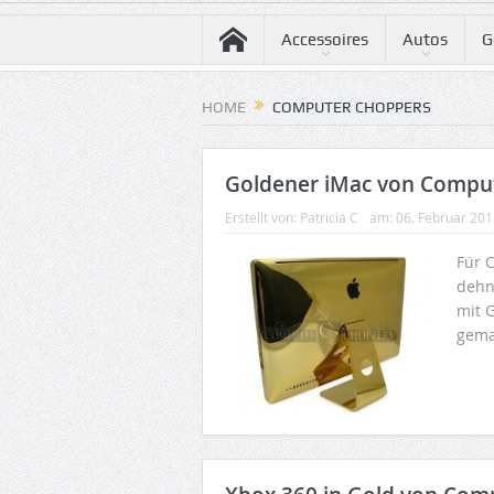
Accessoires
Autos
G
HOME
COMPUTER CHOPPERS
Goldener iMac von Compu
Erstellt von:
Patricia C
am:
06. Februar 20
Für 
dehn
mit 
gema