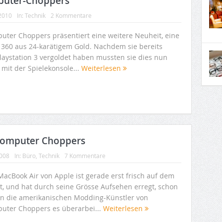
puter-Choppers
 2010
In:
Technik
2 Kommentare
uter Choppers präsentiert eine weitere Neuheit, eine
 360 aus 24-karätigem Gold. Nachdem sie bereits
Playstation 3 vergoldet haben mussten sie dies nun
 mit der Spielekonsole...
Weiterlesen
Computer Choppers
2008
In:
Büro
,
Technik
7 Kommentare
MacBook Air von Apple ist gerade erst frisch auf dem
t, und hat durch seine Grösse Aufsehen erregt, schon
n die amerikanischen Modding-Künstler von
uter Choppers es überarbei...
Weiterlesen