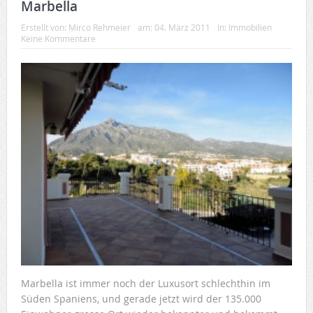
Marbella
Erstellt von:
Mirco Rehmeier
am:
04. März 2011
In:
Immobilien
Keine Kommentare
Marbella ist immer noch der Luxusort schlechthin im
Süden Spaniens, und gerade jetzt wird der 135.000