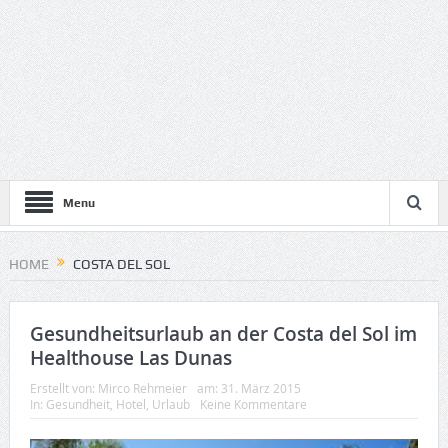
Menu
HOME
COSTA DEL SOL
Gesundheitsurlaub an der Costa del Sol im
Healthouse Las Dunas
Erstellt von:
Mirco Rehmeier
am:
31. März 2015
In:
Gesundheit
,
Hotel
,
Urlaub
Keine Kommentare