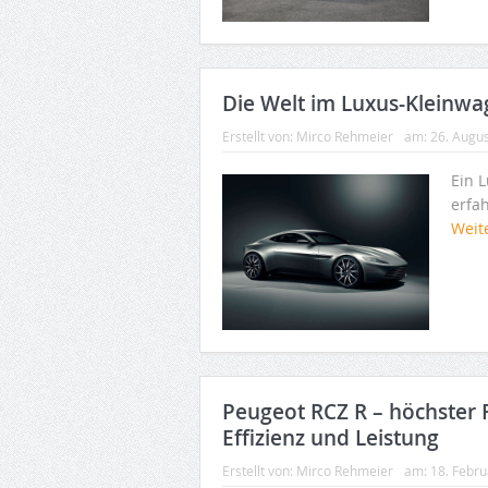
Die Welt im Luxus-Kleinwa
Erstellt von:
Mirco Rehmeier
am:
26. Augu
Ein 
erfa
Weit
Peugeot RCZ R – höchster 
Effizienz und Leistung
Erstellt von:
Mirco Rehmeier
am:
18. Febr