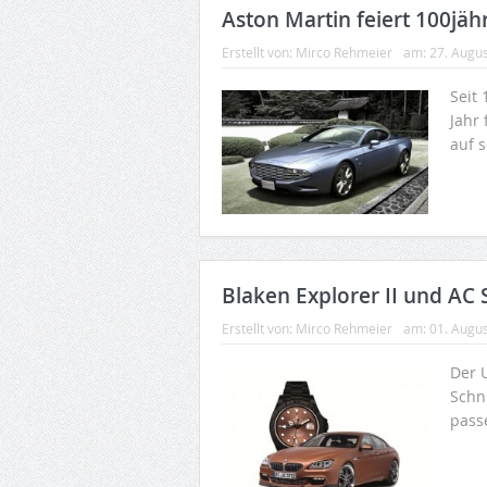
Aston Martin feiert 100jäh
Erstellt von:
Mirco Rehmeier
am:
27. Augu
Seit 
Jahr 
auf 
Blaken Explorer II und AC
Erstellt von:
Mirco Rehmeier
am:
01. Augu
Der 
Schni
pass