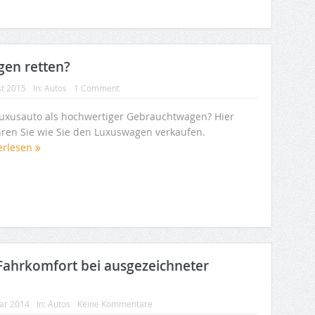
gen retten?
st 2015
In:
Autos
1 Comment
Luxusauto als hochwertiger Gebrauchtwagen? Hier
hren Sie wie Sie den Luxuswagen verkaufen.
erlesen
Fahrkomfort bei ausgezeichneter
uar 2014
In:
Autos
Keine Kommentare