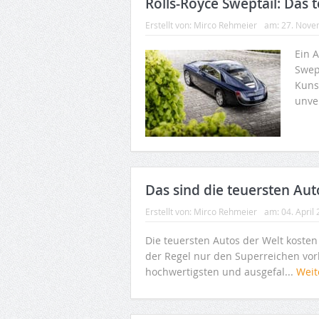
Rolls-Royce Sweptail: Das t
Erstellt von:
Mirco Rehmeier
am:
27. Nove
Ein A
Swept
Kuns
unve
Das sind die teuersten Aut
Erstellt von:
Mirco Rehmeier
am:
04. April
Die teuersten Autos der Welt kosten
der Regel nur den Superreichen vorb
hochwertigsten und ausgefal...
Weit