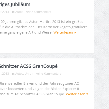
riges Jubiläum
st 2013
In:
Autos
Keine Kommentare
100 Jahren gibt es Aston Martin. 2013 ist ein großes
für die Autoschmiede. Der Karossier Zagato gratuliert
seine ganz eigene Art und Weise.
Weiterlesen
 Schnitzer ACS6 GranCoupé
st 2013
In:
Autos
,
Uhren
Keine Kommentare
Uhrenveredler Blaken und der Fahrzeugtuner AC
tzer kooperien und zeigen die Blaken Explorer II
end zum AC Schnitzer ACS6 GranCoupé.
Weiterlesen