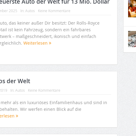
euerste Auto der Welt für 13 Mio. Dollar
mber 2025
In:
Autos
Keine Kommentare
uto, das keiner außer Dir besitzt: Der Rolls-Royce
ail ist kein Fahrzeug, sondern ein fahrbares
twerk – maßgeschneidert, ikonisch und einfach
rgleichlich.
Weiterlesen
os der Welt
 2019
In:
Autos
Keine Kommentare
 mehr als ein luxuriöses Einfamilienhaus und sind in
ehalten. Wir werfen einen Blick auf die
erlesen