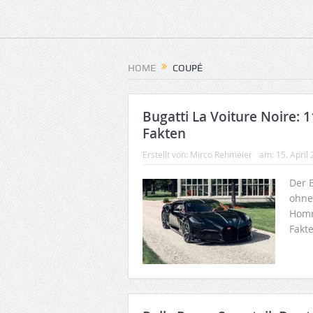
HOME
COUPÉ
Bugatti La Voiture Noire: 1
Fakten
Erstellt von:
Mirco Rehmeier
am:
15. April
Der B
ohne 
Homm
Fakte