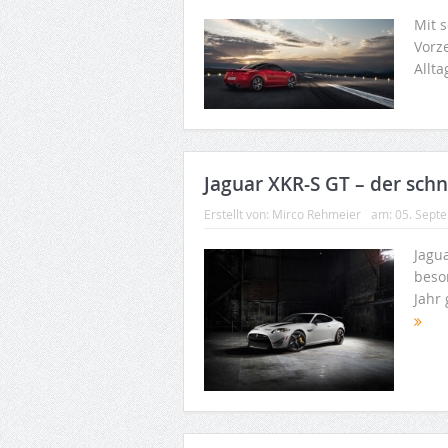
Mit 
Vorz
Allta
Jaguar XKR-S GT – der schn
Erstellt von:
Mirco Rehmeier
am:
05. Sept
Jagua
beso
Jahr