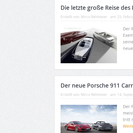
Die letzte große Reise des
Erstellt von:
Mirco Rehmeier
am:
25. Febr
Der 
Exem
seine
neue 
Der neue Porsche 911 Car
Erstellt von:
Mirco Rehmeier
am:
14. Sept
Der P
meis
trit
Weit