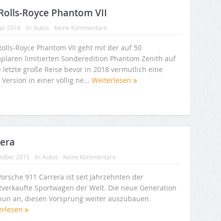
 Rolls-Royce Phantom VII
uar 2016
In:
Autos
Keine Kommentare
Rolls-Royce Phantom VII geht mit der auf 50
plaren limitierten Sonderedition Phantom Zenith auf
 letzte große Reise bevor in 2018 vermutlich eine
Version in einer völlig ne...
Weiterlesen
rera
ember 2015
In:
Autos
Keine Kommentare
orsche 911 Carrera ist seit Jahrzehnten der
tverkaufte Sportwagen der Welt. Die neue Generation
t nun an, diesen Vorsprung weiter auszubauen.
erlesen