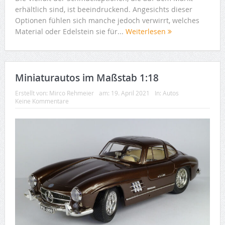
erhältlich sind, ist beeindruckend. Angesichts dieser
Optionen fühlen sich manche jedoch verwirrt, welches
Material oder Edelstein sie für...
Weiterlesen
Miniaturautos im Maßstab 1:18
Erstellt von:
Mirco Rehmeier
am:
19. April 2021
In:
Autos
Keine Kommentare