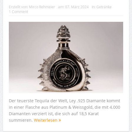
Erstellt von:
Mirco Rehmeier
am:
07. März 2024
In:
Getränke
1 Comment
Der teuerste Tequila der Welt, Ley .925 Diamante kommt
in einer Flasche aus Platinum & Weissgold, die mit 4.000
Diamanten verziert ist, die sich auf 18,5 Karat
summieren.
Weiterlesen