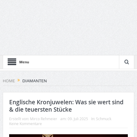
Menu
HOME
DIAMANTEN
Englische Kronjuwelen: Was sie wert sind
& die teuersten Stücke
Erstellt von:
Mirco Rehmeier
am:
09. Juli 2025
In:
Schmuck
Keine Kommentare