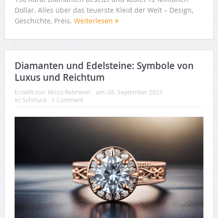
Dollar. Alles über das teuerste Kleid der Welt – Design,
Geschichte, Preis.
Weiterlesen
Diamanten und Edelsteine: Symbole von
Luxus und Reichtum
Erstellt von:
Mirco Rehmeier
am:
08. September 2023
In:
Schmuck
1 Comment