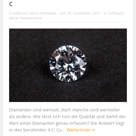
C
Erstellt von:
Mirco Rehmeier
am:
16. November 2021
In:
Schmuck
Keine Kommentare
Diamanten sind wertvoll, doch manche sind wertvoller
als andere. Wie lässt sich nun die Qualität und damit der
Wert eines Diamanten genau erfassen? Die Antwort liegt
in den berühmten 4 C: Cu...
Weiterlesen