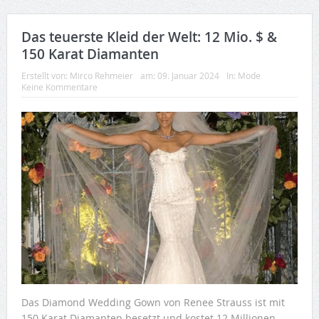
Das teuerste Kleid der Welt: 12 Mio. $ &
150 Karat Diamanten
Erstellt von:
Mirco Rehmeier
am:
09. Januar 2024
In:
Mode
Keine Kommentare
Das Diamond Wedding Gown von Renee Strauss ist mit
150 Karat Diamanten besetzt und kostet 12 Millionen