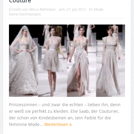
Couture
Erstellt von:
Mirco Rehmeier
am:
27. Juli 2012
In:
Mode
Keine Kommentare
Prinzessinnen – und zwar die echten – lieben ihn, denn
er weiß sie perfekt zu kleiden. Elie Saab, der Couturier,
der schon von Kindesbeinen an, sein Faible für die
feminine Mode...
Weiterlesen