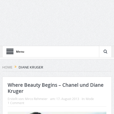
Menu
HOME
DIANE KRUGER
Where Beauty Begins – Chanel und Diane
Kruger
Erstellt von:
Mirco Rehmeier
am:
17. August 2013
In:
Mode
1 Comment