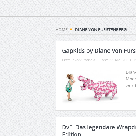
HOME
DIANE VON FURSTENBERG
GapKids by Diane von Fur
Erstellt von:
Patricia C
am:
22. Mai 2013
I
Dian
Model
wurde
DvF: Das legendäre Wrapdre
Edition