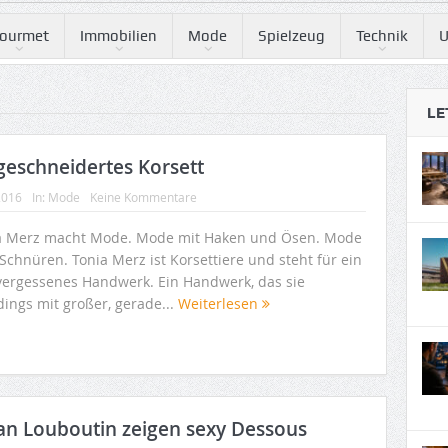
ourmet
Immobilien
Mode
Spielzeug
Technik
U
LE
eschneidertes Korsett
2016
In:
Mode
Keine Kommentare
a Merz macht Mode. Mode mit Haken und Ösen. Mode
Schnüren. Tonia Merz ist Korsettiere und steht für ein
 vergessenes Handwerk. Ein Handwerk, das sie
dings mit großer, gerade...
Weiterlesen
ian Louboutin zeigen sexy Dessous