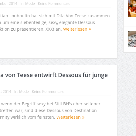
mber 2014
In:
Mode
Keine Kommentare
stian Louboutin hat sich mit Dita Von Teese zusammen
n um eine siebenteilige, sexy, elegante Dessous
ktion zu präsentieren, XXXtian.
Weiterlesen
ta von Teese entwirft Dessous für junge
st 2014
In:
Mode
Keine Kommentare
wenn der Begriff sexy bei Still BH's eher seltener
treffen war, sind diese Dessous von Destination
rnity wirklich vom feinsten.
Weiterlesen