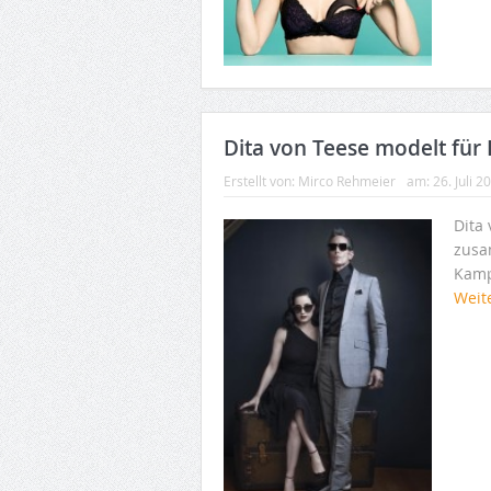
Dita von Teese modelt für
Erstellt von:
Mirco Rehmeier
am:
26. Juli 2
Dita
zusa
Kamp
Weit