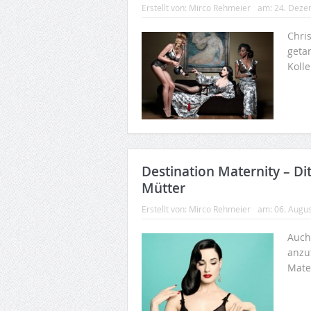
Erstellt von:
Mirco Rehmeier
am:
24. Deze
Chri
geta
Kolle
Destination Maternity – Di
Mütter
Erstellt von:
Mirco Rehmeier
am:
06. Augu
Auch 
anzu
Mate