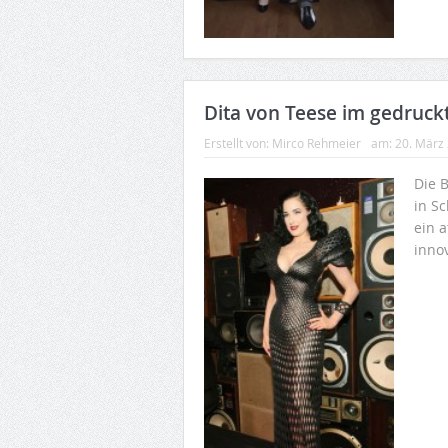
Dita von Teese im gedruck
Erstellt von:
Mirco Rehmeier
am:
20. März
Die B
in Sc
ein 
innov