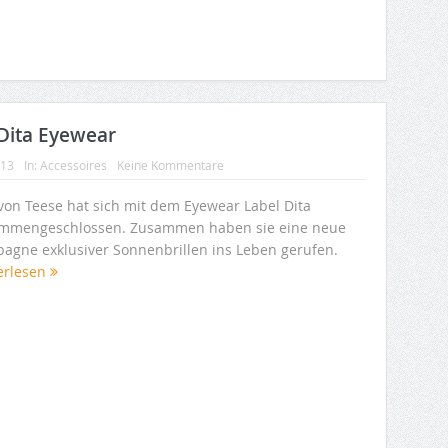
 Dita Eyewear
013
In:
Accessoires
Keine Kommentare
 von Teese hat sich mit dem Eyewear Label Dita
mmengeschlossen. Zusammen haben sie eine neue
agne exklusiver Sonnenbrillen ins Leben gerufen.
erlesen