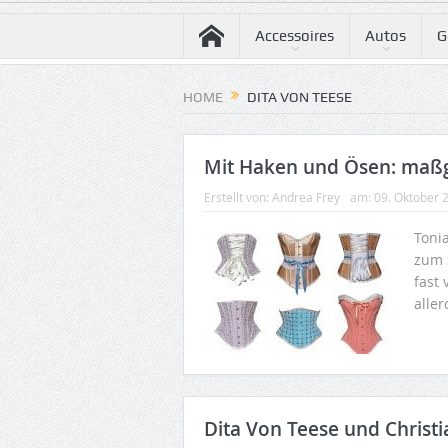
Accessoires
Autos
G
HOME
DITA VON TEESE
Mit Haken und Ösen: maßg
Erstellt von:
Andrea Frey
am:
09. Oktober 
Toni
zum 
fast
aller
Dita Von Teese und Christ