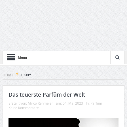
Menu
HOME
DKNY
Das teuerste Parfüm der Welt
Erstellt von:
Mirco Rehmeier
am:
04. Mai 2023
In:
Parfüm
Keine Kommentare