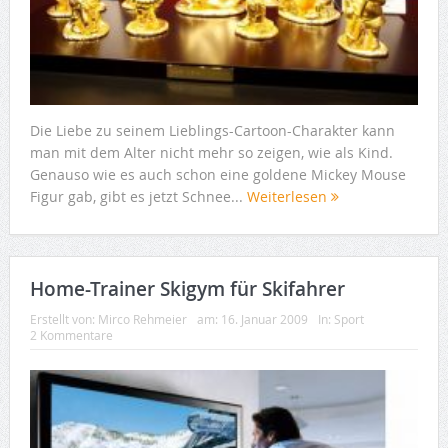
Die Liebe zu seinem Lieblings-Cartoon-Charakter kann
man mit dem Alter nicht mehr so zeigen, wie als Kind.
Genauso wie es auch schon eine goldene Mickey Mouse
Figur gab, gibt es jetzt Schnee...
Weiterlesen
Home-Trainer Skigym für Skifahrer
Erstellt von:
Mirco Rehmeier
am:
16. Januar 2009
In:
Sport
2 Kommentare