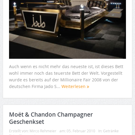
Auch wenn es nicht mehr das neueste ist, ist dieses Bett
wohl immer noch das teuerste Bett der Welt. Vorgestellt
wurde es bereits auf der Millionaire Fair 2008 von der
deutschen Firma Jado S...
Weiterlesen
Moët & Chandon Champagner
Geschenkset
Erstellt von:
Mirco Rehmeier
am:
05. Februar 2010
In:
Getränke