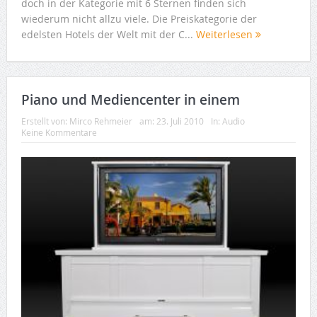
doch in der Kategorie mit 6 Sternen finden sich
wiederum nicht allzu viele. Die Preiskategorie der
edelsten Hotels der Welt mit der C...
Weiterlesen
Piano und Mediencenter in einem
Erstellt von:
Mirco Rehmeier
am:
23. Juli 2010
In:
Audio
Keine Kommentare