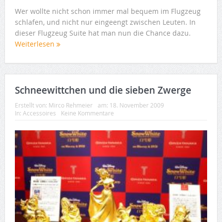
Wer wollte nicht schon immer mal bequem im Flugzeug
schlafen, und nicht nur eingeengt zwischen Leuten. In
dieser Flugzeug Suite hat man nun die Chance dazu.
Weiterlesen
Schneewittchen und die sieben Zwerge
Erstellt von:
Mirco Rehmeier
am:
18. November 2009
In:
Accessoires
Keine Kommentare