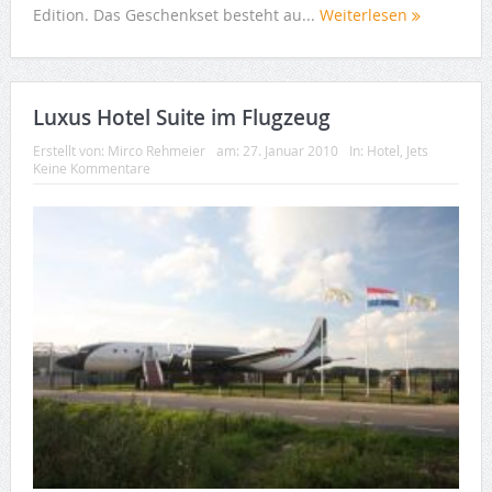
Edition. Das Geschenkset besteht au...
Weiterlesen
Luxus Hotel Suite im Flugzeug
Erstellt von:
Mirco Rehmeier
am:
27. Januar 2010
In:
Hotel
,
Jets
Keine Kommentare