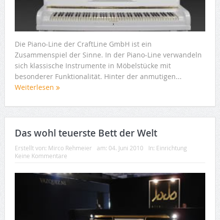
Die Piano-Line der CraftLine GmbH ist ein
Zusammenspiel der Sinne. In der Piano-Line verwandeln
sich klassische Instrumente in Möbelstücke mit
besonderer Funktionalität. Hinter der anmutigen...
Weiterlesen
Das wohl teuerste Bett der Welt
Erstellt von:
Mirco Rehmeier
am:
04. Juni 2010
In:
Einrichtung
Keine Kommentare