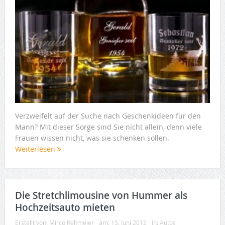
Verzweifelt auf der Suche nach Geschenkideen für den
Mann? Mit dieser Sorge sind Sie nicht allein, denn viele
Frauen wissen nicht, was sie schenken sollen.
Weiterlesen
Die Stretchlimousine von Hummer als
Hochzeitsauto mieten
Erstellt von:
Mirco Rehmeier
am:
15. Juni 2012
In:
Autos