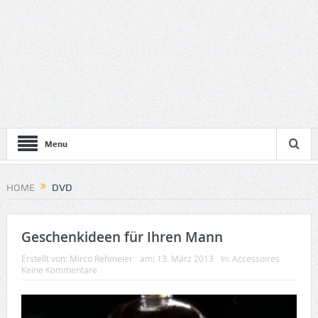
Menu
HOME
DVD
Geschenkideen für Ihren Mann
Erstellt von:
Mirco Rehmeier
am:
13. März 2013
In:
Accessoires
Keine Kommentare