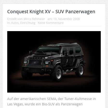
Conquest Knight XV – SUV Panzerwagen
Erstellt von:
Mirco Rehmeier
am:
19. November 2008
In:
Autos
,
Einrichtung
Keine Kommentare
Auf der amerikanischen SEMA, der Tuner-Kultmesse in
Las Vegas, wurde ein Bio-SUV als Panzerwagen