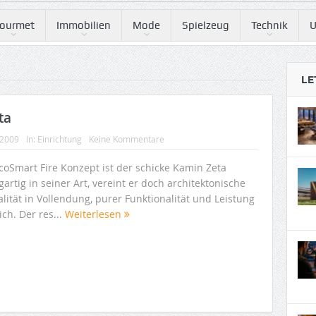
ourmet
Immobilien
Mode
Spielzeug
Technik
U
LE
ta
 2009
In:
Einrichtung
Keine Kommentare
EcoSmart Fire Konzept ist der schicke Kamin Zeta
gartig in seiner Art, vereint er doch architektonische
lität in Vollendung, purer Funktionalität und Leistung
ich. Der res...
Weiterlesen