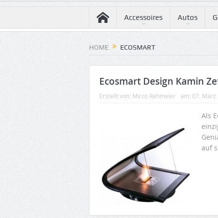
Accessoires
Autos
G
HOME
ECOSMART
Ecosmart Design Kamin Ze
Erstellt von:
Mirco Rehmeier
am:
07. März
Als 
einzi
Genia
auf s