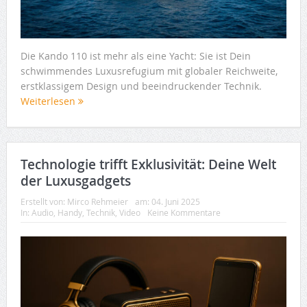
Die Kando 110 ist mehr als eine Yacht: Sie ist Dein
schwimmendes Luxusrefugium mit globaler Reichweite,
erstklassigem Design und beeindruckender Technik.
Weiterlesen
Technologie trifft Exklusivität: Deine Welt
der Luxusgadgets
Erstellt von:
Mirco Rehmeier
am:
04. Juni 2025
In:
Audio
,
Handy
,
Technik
,
Video
Keine Kommentare