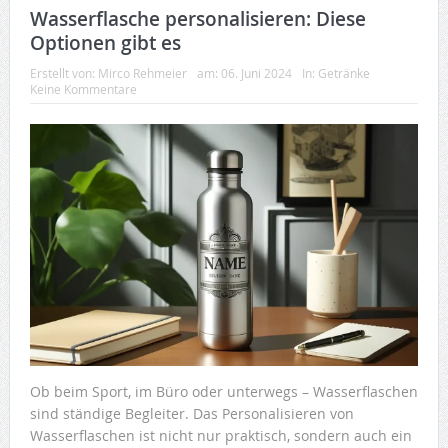
Wasserflasche personalisieren: Diese
Optionen gibt es
Erstellt von:
Mirco Rehmeier
am:
06. Juni 2024
In:
Getränke
Keine Kommentare
Ob beim Sport, im Büro oder unterwegs – Wasserflaschen
sind ständige Begleiter. Das Personalisieren von
Wasserflaschen ist nicht nur praktisch, sondern auch ein