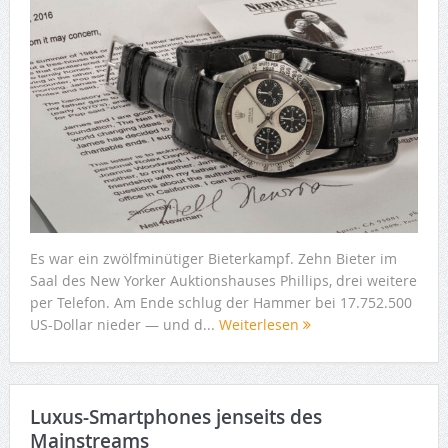
Es war ein zwölfminütiger Bieterkampf. Zehn Bieter im
Saal des New Yorker Auktionshauses Phillips, drei weitere
per Telefon. Am Ende schlug der Hammer bei 17.752.500
US-Dollar nieder — und d...
Weiterlesen
Luxus-Smartphones jenseits des
Mainstreams