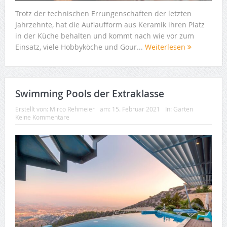
Trotz der technischen Errungenschaften der letzten
Jahrzehnte, hat die Auflaufform aus Keramik ihren Platz
in der Küche behalten und kommt nach wie vor zum
Einsatz, viele Hobbyköche und Gour...
Weiterlesen
Swimming Pools der Extraklasse
Erstellt von:
Mirco Rehmeier
am:
15. Februar 2021
In:
Garten
Keine Kommentare