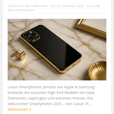
Erstellt von:
Mirco Rehmeier
am:
18. Dezember 2025
In:
Handy
Keine Kommentare
Luxus-Smartphones jenseits von Apple & Samsung:
Entdecke die neuesten High-End-Modelle mit Gold,
Diamanten, Saphirglas und extremen Preisen. Die
exklusivsten Smartphones 2025 – vom Caviar iP...
Weiterlesen