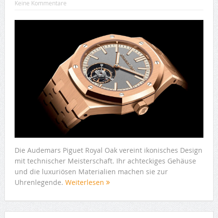
Keine Kommentare
Die Audemars Piguet Royal Oak vereint ikonisches Design
mit technischer Meisterschaft. Ihr achteckiges Gehäuse
und die luxuriösen Materialien machen sie zur
Uhrenlegende.
Weiterlesen