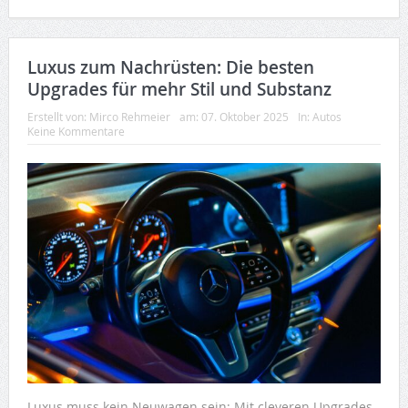
Luxus zum Nachrüsten: Die besten
Upgrades für mehr Stil und Substanz
Erstellt von:
Mirco Rehmeier
am:
07. Oktober 2025
In:
Autos
Keine Kommentare
Luxus muss kein Neuwagen sein: Mit cleveren Upgrades