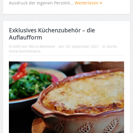
Ausdruck der eigenen Persönli...
Weiterlesen
Exklusives Küchenzubehör – die
Auflaufform
Erstellt von:
Mirco Rehmeier
am:
20. September 2021
In:
Küche
Keine Kommentare