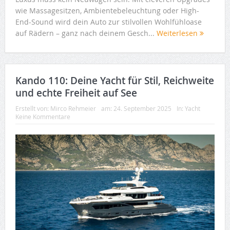
wie Massagesitzen, Ambientebeleuchtung oder High-
End-Sound wird dein Auto zur stilvollen Wohlfühloase
auf Rädern – ganz nach deinem Gesch...
Weiterlesen
Kando 110: Deine Yacht für Stil, Reichweite
und echte Freiheit auf See
Erstellt von:
Mirco Rehmeier
am:
24. September 2025
In:
Yacht
Keine Kommentare