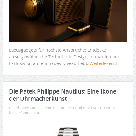
Luxusgadgets für höchste Ansprüche: Entdecke
außergewöhnliche Technik, die Design, Innovation und
Exklusivität auf ein neues Niveau hebt.
Weiterlesen
Die Patek Philippe Nautilus: Eine Ikone
der Uhrmacherkunst
Erstellt von:
Mirco Rehmeier
am:
16. Oktober 2024
In:
Uhren
Keine Kommentare