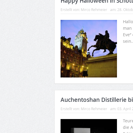
Happy Halloween in Schott
Erstellt von:
Mirco Rehmeier
am:
28. Okto
Hall
man e
Eve“
sein.
Auchentoshan Distillerie b
Erstellt von:
Mirco Rehmeier
am:
03. April
Teur
die 