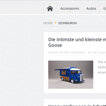
Accessoires
Autos
G
HOME
EDINBURGH
Die intimste und kleinste 
Goose
Erstellt von:
Mirco Rehmeier
am:
08. Deze
Die 
befi
eine