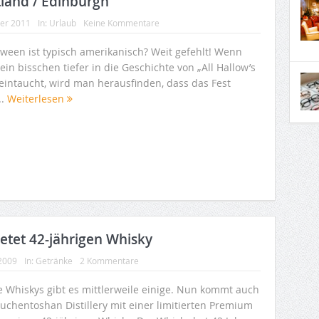
land / Edinburgh
ber 2011
In:
Urlaub
Keine Kommentare
oween ist typisch amerikanisch? Weit gefehlt! Wenn
in bisschen tiefer in die Geschichte von „All Hallow’s
 eintaucht, wird man herausfinden, dass das Fest
..
Weiterlesen
ietet 42-jährigen Whisky
 2009
In:
Getränke
2 Kommentare
e Whiskys gibt es mittlerweile einige. Nun kommt auch
Auchentoshan Distillery mit einer limitierten Premium