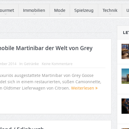
ourmet
Immobilien
Mode
Spielzeug
Technik
U
LE
mobile Martinibar der Welt von Grey
mber 2014
In:
Getränke
Keine Kommentare
luxuriös ausgestattete Martinibar von Grey Goose
ndet sich in einem restaurierten, süßen Camionnette,
m Oldtimer Lieferwagen von Citroen.
Weiterlesen