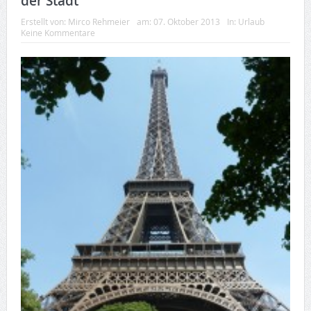
der Stadt
Erstellt von:
Mirco Rehmeier
am:
07. Oktober 2013
In:
Urlaub
Keine Kommentare