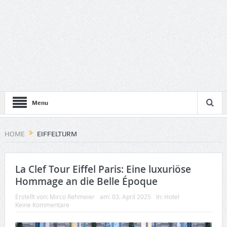
Menu
HOME
EIFFELTURM
La Clef Tour Eiffel Paris: Eine luxuriöse
Hommage an die Belle Époque
Erstellt von:
Mirco Rehmeier
am:
03. April 2025
In:
Hotel
Keine Kommentare