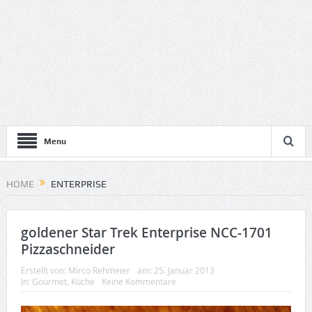
Menu
HOME
ENTERPRISE
goldener Star Trek Enterprise NCC-1701
Pizzaschneider
Erstellt von:
Mirco Rehmeier
am:
25. Januar 2013
In:
Gourmet
,
Küche
Keine Kommentare