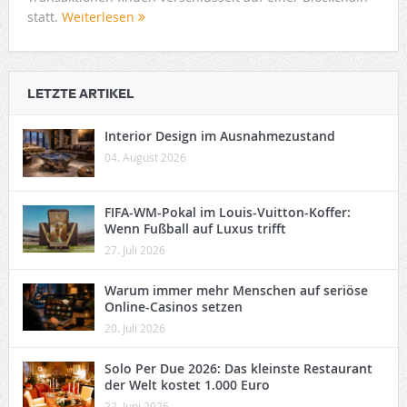
statt.
Weiterlesen
LETZTE ARTIKEL
Interior Design im Ausnahmezustand
04. August 2026
FIFA-WM-Pokal im Louis-Vuitton-Koffer:
Wenn Fußball auf Luxus trifft
27. Juli 2026
Warum immer mehr Menschen auf seriöse
Online-Casinos setzen
20. Juli 2026
Solo Per Due 2026: Das kleinste Restaurant
der Welt kostet 1.000 Euro
22. Juni 2026