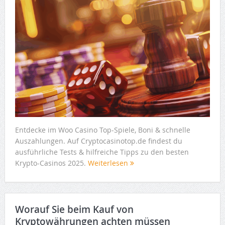
Entdecke im Woo Casino Top-Spiele, Boni & schnelle
Auszahlungen. Auf Cryptocasinotop.de findest du
ausführliche Tests & hilfreiche Tipps zu den besten
Krypto-Casinos 2025.
Weiterlesen
Worauf Sie beim Kauf von
Kryptowährungen achten müssen