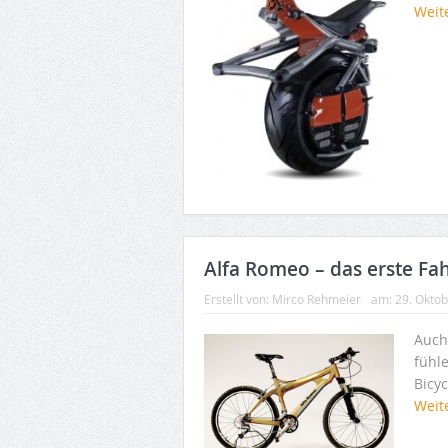
Weit
Alfa Romeo – das erste Fa
Erstellt von:
Mirco Rehmeier
am:
29. Okto
Auch
fühl
Bicy
Weit