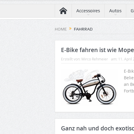
Accessoires
Autos
G
HOME
FAHRRAD
E-Bike fahren ist wie Mop
Erstellt von:
Mirco Rehmeier
am:
11. April
E-Bi
Beli
an B
Fort
Ganz nah und doch exotisc