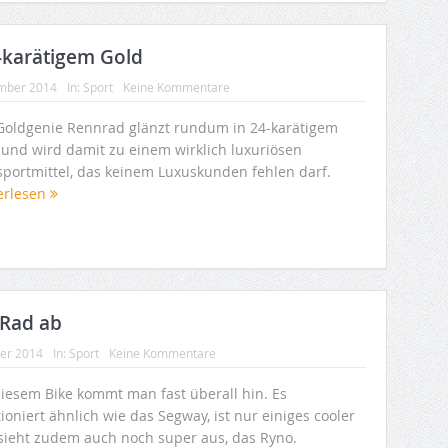
-karätigem Gold
mber 2014
In:
Sport
Keine Kommentare
Goldgenie Rennrad glänzt rundum in 24-karätigem
 und wird damit zu einem wirklich luxuriösen
sportmittel, das keinem Luxuskunden fehlen darf.
erlesen
 Rad ab
ber 2014
In:
Sport
Keine Kommentare
diesem Bike kommt man fast überall hin. Es
ioniert ähnlich wie das Segway, ist nur einiges cooler
sieht zudem auch noch super aus, das Ryno.