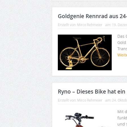
Goldgenie Rennrad aus 24
Erstellt von:
Mirco Rehmeier
am:
19. Deze
Das 
Gold
Tran
Weit
Ryno – Dieses Bike hat ein
Erstellt von:
Mirco Rehmeier
am:
24. Okto
Mit 
funkt
und 