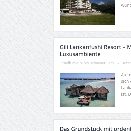
wund
Gili Lankanfushi Resort – 
Luxusambiente
Erstellt von:
Mirco Rehmeier
am:
07. Deze
Auf 
sich
Lanka
ist. 
Das Grundstück mit orden