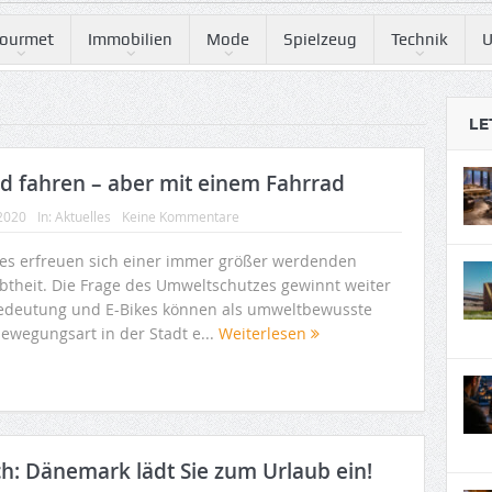
ourmet
Immobilien
Mode
Spielzeug
Technik
U
LE
ed fahren – aber mit einem Fahrrad
 2020
In:
Aktuelles
Keine Kommentare
kes erfreuen sich einer immer größer werdenden
ebtheit. Die Frage des Umweltschutzes gewinnt weiter
edeutung und E-Bikes können als umweltbewusste
bewegungsart in der Stadt e...
Weiterlesen
h: Dänemark lädt Sie zum Urlaub ein!