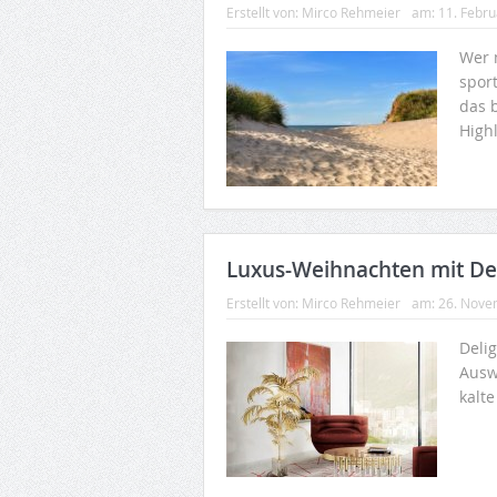
Erstellt von:
Mirco Rehmeier
am:
11. Febr
Wer 
spor
das 
Highl
Luxus-Weihnachten mit De
Erstellt von:
Mirco Rehmeier
am:
26. Nove
Deli
Ausw
kalt