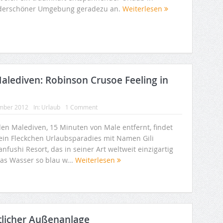
erschöner Umgebung geradezu an.
Weiterlesen
Malediven: Robinson Crusoe Feeling in
mber 2012
In:
Urlaub
1 Comment
den Malediven, 15 Minuten von Male entfernt, findet
 ein Fleckchen Urlaubsparadies mit Namen Gili
nfushi Resort, das in seiner Art weltweit einzigartig
Das Wasser so blau w...
Weiterlesen
tlicher Außenanlage