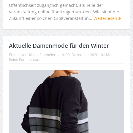
Öffentlichkeit zugänglich gemacht, als Teile der
Veranstaltung online übertragen wurden. Wie sieht die
Zukunft einer solchen Großveranstaltun...
Weiterlesen
Aktuelle Damenmode für den Winter
Erstellt von:
Mirco Rehmeier
am:
09. Dezember 2020
In:
Mode
Keine Kommentare