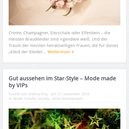
Creme, Champagner, Eierschale oder Elfenbein – die
meisten Brautkleider sind irgendwie weiß. Und der
Traum der meisten heiratswilligen Frauen, die für dieses
„Kleid der Kleider...
Weiterlesen
Gut aussehen im Star-Style – Mode made
by VIPs
Erstellt von:
Andrea Frey
am:
21. November 2016
In:
Mode
,
Schuhe
,
Society
Keine Kommentare