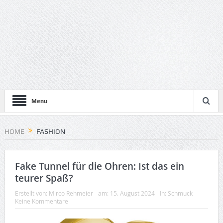
Menu
HOME
FASHION
Fake Tunnel für die Ohren: Ist das ein
teurer Spaß?
Erstellt von:
Mirco Rehmeier
am:
15. August 2024
In:
Schmuck
Keine Kommentare