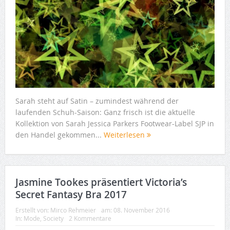
Sarah steht auf Satin – zumindest während der
laufenden Schuh-Saison: Ganz frisch ist die aktuelle
Kollektion von Sarah Jessica Parkers Footwear-Label SJP in
den Handel gekommen...
Weiterlesen
Jasmine Tookes präsentiert Victoria’s
Secret Fantasy Bra 2017
Erstellt von:
Mirco Rehmeier
am:
08. November 2016
In:
Mode
,
Society
2 Kommentare