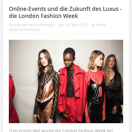
Online-Events und die Zukunft des Luxus ‒
die London Fashion Week
Erstellt von:
Mirco Rehmeier
am:
29. März 2021
In:
Mode
Keine Kommentare
Zum ersten Mal wurde die London Fashion Week der