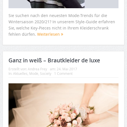
Sie suchen nach den neuesten Mode-Trends für die
Wintersaison 2020/21? In unserem Style-Guide erfahren
Sie, welche Key-Pieces nicht in Ihrem Kleiderschrank
fehlen dürfen.
Weiterlesen
Ganz in weiß – Brautkleider de luxe
Erstellt von:
Andrea Frey
am:
24. Mai 2017
In:
Aktuelles
,
Mode
,
Society
1 Comment