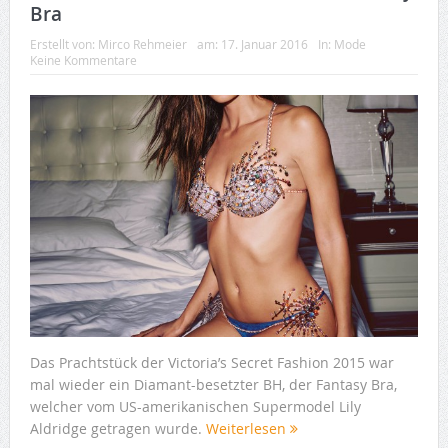
Bra
Erstellt von:
Mirco Rehmeier
am:
17. Januar 2016
In:
Mode
Keine Kommentare
Das Prachtstück der Victoria’s Secret Fashion 2015 war
mal wieder ein Diamant-besetzter BH, der Fantasy Bra,
welcher vom US-amerikanischen Supermodel Lily
Aldridge getragen wurde.
Weiterlesen