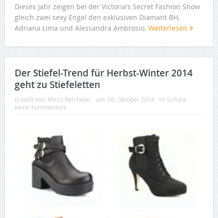
Dieses Jahr zeigen bei der Victoria's Secret Fashion Show
gleich zwei sexy Engel den exklusiven Diamant BH,
Adriana Lima und Alessandra Ambrosio.
Weiterlesen
Der Stiefel-Trend für Herbst-Winter 2014
geht zu Stiefeletten
Erstellt von:
Mirco Rehmeier
am:
06. Oktober 2014
In:
Schuhe
Keine Kommentare