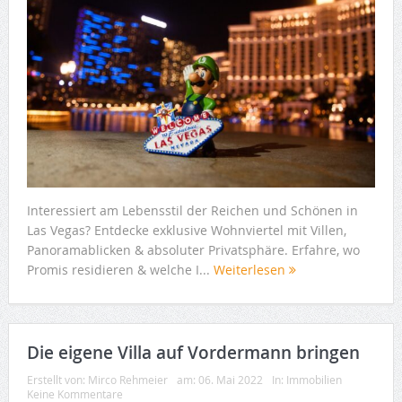
Interessiert am Lebensstil der Reichen und Schönen in
Las Vegas? Entdecke exklusive Wohnviertel mit Villen,
Panoramablicken & absoluter Privatsphäre. Erfahre, wo
Promis residieren & welche I...
Weiterlesen
Die eigene Villa auf Vordermann bringen
Erstellt von:
Mirco Rehmeier
am:
06. Mai 2022
In:
Immobilien
Keine Kommentare