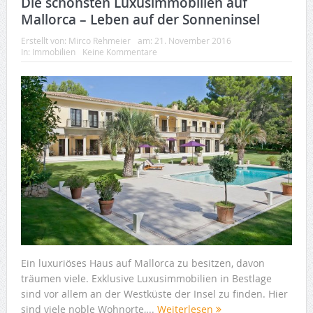
Die schönsten Luxusimmobilien auf
Mallorca – Leben auf der Sonneninsel
Erstellt von:
Mirco Rehmeier
am:
21. November 2016
In:
Immobilien
Keine Kommentare
Ein luxuriöses Haus auf Mallorca zu besitzen, davon
träumen viele. Exklusive Luxusimmobilien in Bestlage
sind vor allem an der Westküste der Insel zu finden. Hier
sind viele noble Wohnorte,...
Weiterlesen