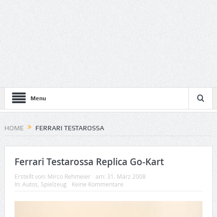
Menu
HOME
FERRARI TESTAROSSA
Ferrari Testarossa Replica Go-Kart
Erstellt von:
Mirco Rehmeier
am:
31. März 2008
In:
Autos
,
Spielzeug
Keine Kommentare