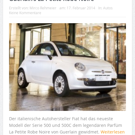
Erstellt von:
Mirco Rehmeier
am:
17. Februar 2014
In:
Autos
Keine Kommentare
Der italienische Autohersteller Fiat hat das neueste
Modell der Serie 500 und 500C dem legendären Parfüm
La Petite Robe Noire von Guerlain gewidmet.
Weiterlesen