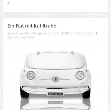
Ein Fiat mit Kühltruhe
Erstellt von:
Mirco Rehmeier
am:
31. Juli 2013
In:
Autos
,
Technik
Keine Kommentare