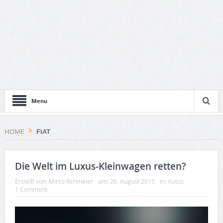
Menu
HOME
FIAT
Die Welt im Luxus-Kleinwagen retten?
Erstellt von:
Mirco Rehmeier
am:
26. August 2015
In:
Autos
1 Comment