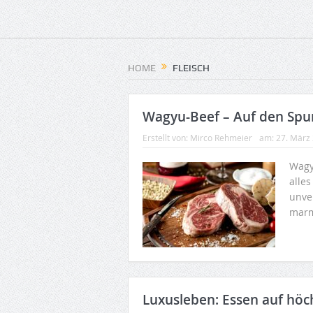
HOME
FLEISCH
Wagyu-Beef – Auf den Spu
Erstellt von:
Mirco Rehmeier
am:
27. März
Wagy
alles
unve
marm
Luxusleben: Essen auf hö