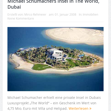
Michael Schumachers Insel in The World,
Dubai
Erstellt von:
Mirco Rehmeier
am:
01. Januar 2008
In:
Immobilien
Keine Kommentare
Michael Schumacher erhielt eine private Insel in Dubais
Luxusprojekt „The World“ – ein Geschenk im Wert von
4,75 Mio. Euro mit Villa und Helipad.
Weiterlesen