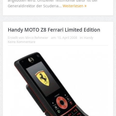
angeboten wird. Offizieller Testimonial dafür ist der
Generaldirektor der Scuderia...
Weiterlesen
Handy MOTO Z8 Ferrari Limited Edition
Erstellt von:
Mirco Rehmeier
am:
10. April 2008
In:
Handy
Keine Kommentare