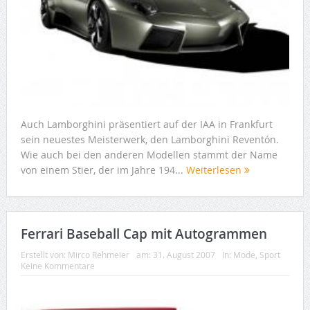
Auch Lamborghini präsentiert auf der IAA in Frankfurt
sein neuestes Meisterwerk, den Lamborghini Reventón.
Wie auch bei den anderen Modellen stammt der Name
von einem Stier, der im Jahre 194...
Weiterlesen
Ferrari Baseball Cap mit Autogrammen
Erstellt von:
Mirco Rehmeier
am:
31. August 2007
In:
Mode
,
Sport
Keine Kommentare