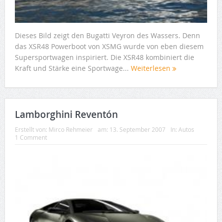
Dieses Bild zeigt den Bugatti Veyron des Wassers. Denn
das XSR48 Powerboot von XSMG wurde von eben diesem
Supersportwagen inspiriert. Die XSR48 kombiniert die
Kraft und Stärke eine Sportwage...
Weiterlesen
Lamborghini Reventón
Erstellt von:
Mirco Rehmeier
am:
13. September 2007
In:
Autos
1 Comment