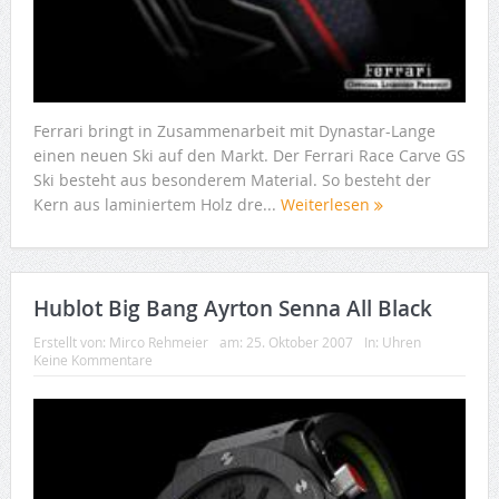
Ferrari bringt in Zusammenarbeit mit Dynastar-Lange
einen neuen Ski auf den Markt. Der Ferrari Race Carve GS
Ski besteht aus besonderem Material. So besteht der
Kern aus laminiertem Holz dre...
Weiterlesen
Hublot Big Bang Ayrton Senna All Black
Erstellt von:
Mirco Rehmeier
am:
25. Oktober 2007
In:
Uhren
Keine Kommentare