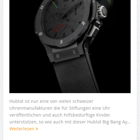
Hublot ist nur eine von vielen schweizer
Uhrenmanufakturen die für Stiftungen eine Uhr
veröffentlichen und auch hilfsbedürftige Kinder
unterstützen, so wie auch mit dieser Hublot Big Bang Ay...
Weiterlesen