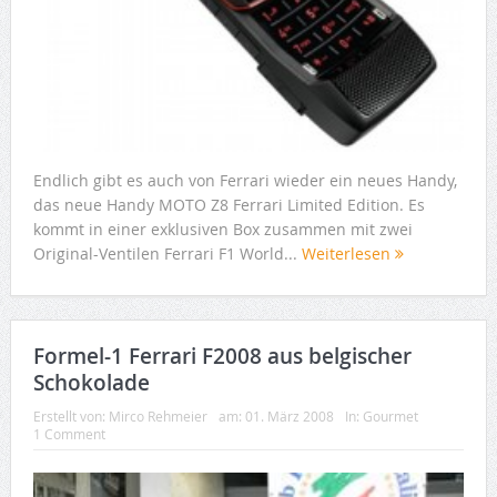
Endlich gibt es auch von Ferrari wieder ein neues Handy,
das neue Handy MOTO Z8 Ferrari Limited Edition. Es
kommt in einer exklusiven Box zusammen mit zwei
Original-Ventilen Ferrari F1 World...
Weiterlesen
Formel-1 Ferrari F2008 aus belgischer
Schokolade
Erstellt von:
Mirco Rehmeier
am:
01. März 2008
In:
Gourmet
1 Comment