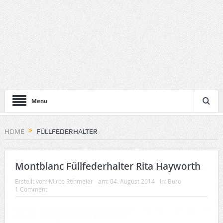
Menu
HOME
FÜLLFEDERHALTER
Montblanc Füllfederhalter Rita Hayworth
Erstellt von:
Mirco Rehmeier
am:
04. August 2014
In:
Büro
1 Comment