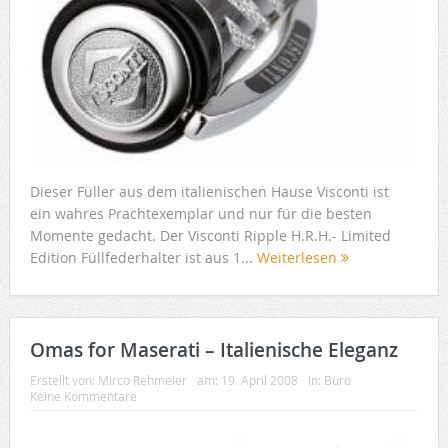
Dieser Füller aus dem italienischen Hause Visconti ist
ein wahres Prachtexemplar und nur für die besten
Momente gedacht. Der Visconti Ripple H.R.H.- Limited
Edition Füllfederhalter ist aus 1...
Weiterlesen
Omas for Maserati – Italienische Eleganz
Erstellt von:
Mirco Rehmeier
am:
19. April 2008
In:
Büro
Keine Kommentare