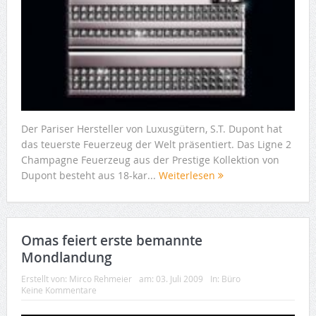
Der Pariser Hersteller von Luxusgütern, S.T. Dupont hat
das teuerste Feuerzeug der Welt präsentiert. Das Ligne 2
Champagne Feuerzeug aus der Prestige Kollektion von
Dupont besteht aus 18-kar...
Weiterlesen
Omas feiert erste bemannte
Mondlandung
Erstellt von:
Mirco Rehmeier
am:
03. Juli 2009
In:
Büro
Keine Kommentare