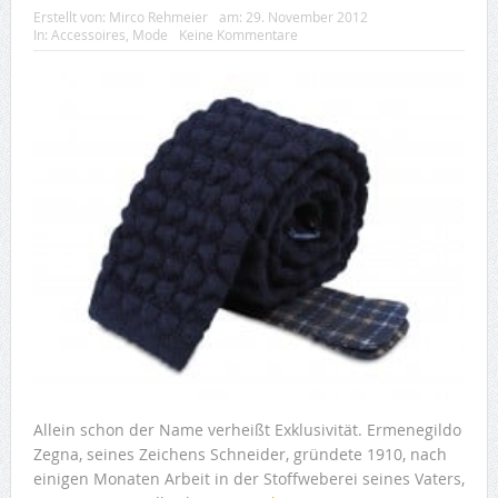
Erstellt von:
Mirco Rehmeier
am:
29. November 2012
In:
Accessoires
,
Mode
Keine Kommentare
Allein schon der Name verheißt Exklusivität. Ermenegildo
Zegna, seines Zeichens Schneider, gründete 1910, nach
einigen Monaten Arbeit in der Stoffweberei seines Vaters,