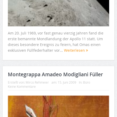
Am 20. Juli 1969, vor fast genau vierzig Jahren fand die
erste bemannte Mondlandung der Apollo 11 statt. Um
dieses besondere Ereignis zu feiern, hat Omas einen
exklusiven Füllfederhalter vor...
Weiterlesen
Montegrappa Amadeo Modigliani Füller
Erstellt von:
Mirco Rehmeier
am:
15. Juni 2009
In:
Büro
Keine Kommentare