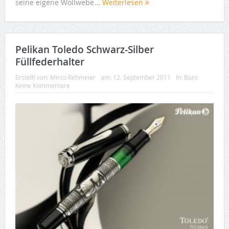
seine eigene Wollwebe...
Weiterlesen
Pelikan Toledo Schwarz-Silber
Füllfederhalter
Erstellt von:
Mirco Rehmeier
am:
12. September 2011
In:
Büro
Keine Kommentare