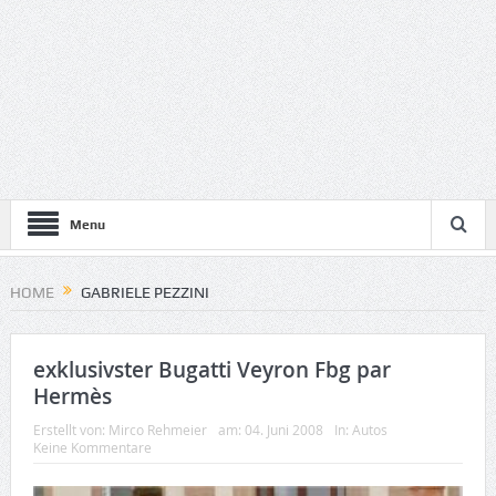
Menu
HOME
GABRIELE PEZZINI
exklusivster Bugatti Veyron Fbg par
Hermès
Erstellt von:
Mirco Rehmeier
am:
04. Juni 2008
In:
Autos
Keine Kommentare