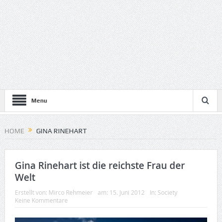
Menu
HOME
GINA RINEHART
Gina Rinehart ist die reichste Frau der
Welt
Erstellt von:
Mirco Rehmeier
am:
15. Juni 2012
In:
Society
Keine Kommentare