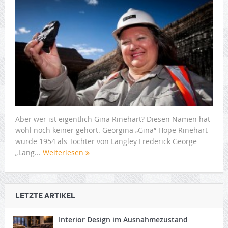
Aber wer ist eigentlich Gina Rinehart? Diesen Namen hat
wohl noch keiner gehört. Georgina „Gina“ Hope Rinehart
wurde 1954 als Tochter von Langley Frederick George
„Lang...
Weiterlesen
LETZTE ARTIKEL
Interior Design im Ausnahmezustand