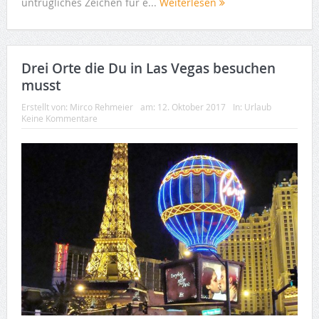
untrügliches Zeichen für e...
Weiterlesen
Drei Orte die Du in Las Vegas besuchen
musst
Erstellt von:
Mirco Rehmeier
am:
12. Oktober 2017
In:
Urlaub
Keine Kommentare