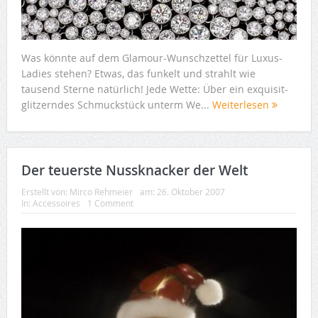
Was könnte auf dem Glamour-Wunschzettel für Luxus-
Ladies stehen? Etwas, das funkelt und strahlt wie
tausend Sterne natürlich! Jede Wette: Über ein exquisit-
glitzerndes Schmuckstück unterm We...
Weiterlesen
Der teuerste Nussknacker der Welt
Erstellt von:
Mirco Rehmeier
am:
26. Oktober 2007
In:
Accessoires
1 Comment