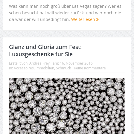
Was kann man noch groß über Las Vegas sagen? Wer es
schon besucht hat will wieder zurück, und wer noch nie
da war der will unbedingt hin.
Weiterlesen
Glanz und Gloria zum Fest:
Luxusgeschenke für Sie
Erstellt von:
Andrea Frey
am:
16. November 2016
In:
Accessoires
,
Immobilien
,
Schmuck
Keine Kommentare