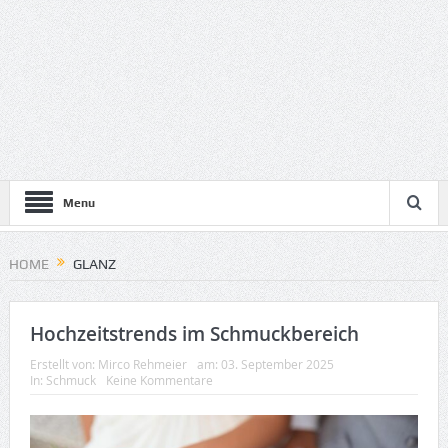
Menu
HOME
GLANZ
Hochzeitstrends im Schmuckbereich
Erstellt von:
Mirco Rehmeier
am:
03. September 2025
In:
Schmuck
Keine Kommentare