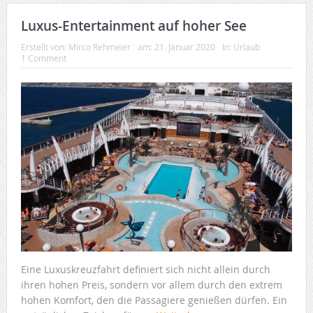
Luxus-Entertainment auf hoher See
Erstellt von:
Mirco Rehmeier
am:
21. Januar 2020
In:
Urlaub
1 Comment
Eine Luxuskreuzfahrt definiert sich nicht allein durch
ihren hohen Preis, sondern vor allem durch den extrem
hohen Komfort, den die Passagiere genießen dürfen. Ein