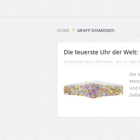
HOME
GRAFF DIAMONDS
Die teuerste Uhr der Welt:
Erstellt von:
Mirco Rehmeier
am:
21. Mai 
Die 
Meis
und 
Doll