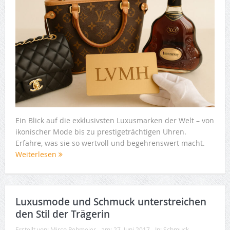
Ein Blick auf die exklusivsten Luxusmarken der Welt – von
ikonischer Mode bis zu prestigeträchtigen Uhren.
Erfahre, was sie so wertvoll und begehrenswert macht.
Weiterlesen
Luxusmode und Schmuck unterstreichen
den Stil der Trägerin
Erstellt von:
Mirco Rehmeier
am:
27. Juni 2017
In:
Schmuck