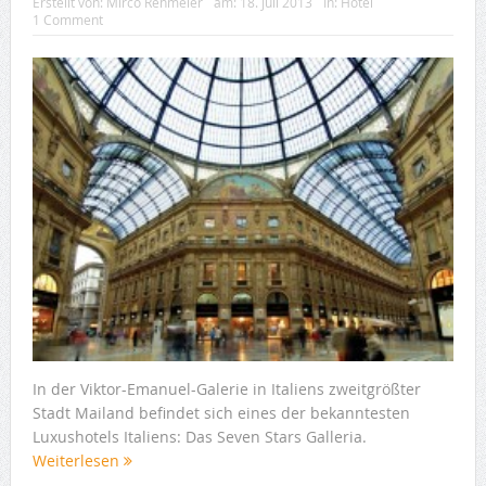
Erstellt von:
Mirco Rehmeier
am:
18. Juli 2013
In:
Hotel
1 Comment
In der Viktor-Emanuel-Galerie in Italiens zweitgrößter
Stadt Mailand befindet sich eines der bekanntesten
Luxushotels Italiens: Das Seven Stars Galleria.
Weiterlesen