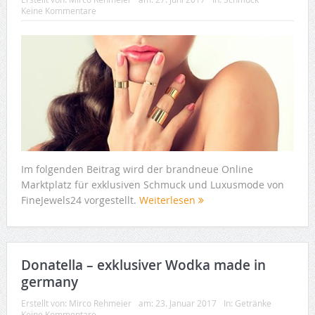
Keine Kommentare
Im folgenden Beitrag wird der brandneue Online
Marktplatz für exklusiven Schmuck und Luxusmode von
FineJewels24 vorgestellt.
Weiterlesen
Donatella – exklusiver Wodka made in
germany
Erstellt von:
Mirco Rehmeier
am:
23. Januar 2017
In:
Getränke
Keine Kommentare