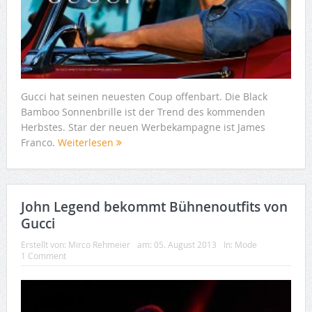
Gucci hat seinen neuesten Coup offenbart. Die Black
Bamboo Sonnenbrille ist der Trend des kommenden
Herbstes. Star der neuen Werbekampagne ist James
Franco.
Weiterlesen
John Legend bekommt Bühnenoutfits von
Gucci
Erstellt von:
Mirco Rehmeier
am:
05. August 2013
In:
Mode
1 Comment