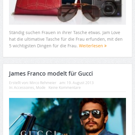
Ständig suchen Frauen in ihrer Tasche etwas. Jam Love
hat die ultimative Tasche für die Frau erfunden, mit den
5 wichtigsten Dingen für die Frau.
Weiterlesen
James Franco modelt für Gucci
Erstellt von:
Mirco Rehmeier
am:
19. August 2013
In:
Accessoires
,
Mode
Keine Kommentare