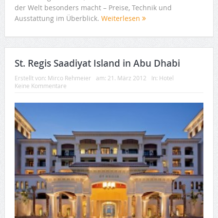
der Welt besonders macht – Preise, Technik und
Ausstattung im Überblick.
Weiterlesen
St. Regis Saadiyat Island in Abu Dhabi
Erstellt von:
Mirco Rehmeier
am:
21. März 2012
In:
Hotel
Keine Kommentare