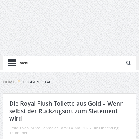
Menu
HOME
GUGGENHEIM
Die Royal Flush Toilette aus Gold – Wenn
selbst der Rückzugsort zum Statement
wird
Erstellt von:
Mirco Rehmeier
am:
14. Mai 2025
In:
Einrichtung
1 Comment