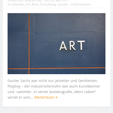
Erstellt von:
Andrea Frey
am:
02. Mai 2017
In:
Aktuelles
,
Art
,
Büro
,
Einrichtung
,
Society
2 Kommentare
Gunter Sachs war nicht nur Jetsetter und Gentleman-
Playboy – der Industriellensohn war auch Kunstkenner
und -sammler. In seiner Autobiografie „Mein Leben“
verrät er sein...
Weiterlesen