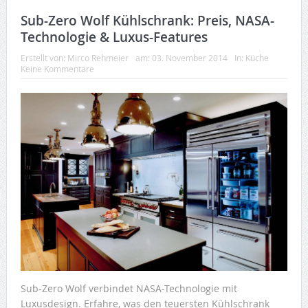
Sub-Zero Wolf Kühlschrank: Preis, NASA-
Technologie & Luxus-Features
Erstellt von:
Mirco Rehmeier
am:
03. November 2014
In:
Küche
Keine Kommentare
Sub-Zero Wolf verbindet NASA-Technologie mit
Luxusdesign. Erfahre, was den teuersten Kühlschrank