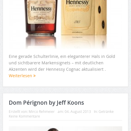
Eine gerade Schulterlinie, ein eleganterer Hals in Gold
und sichtbarere Markensignets – mit deutlichen
Akzenten wird der Hennessy Cognac aktualisiert .
Weiterlesen
Dom Pérignon by Jeff Koons
Erstellt von:
Mirco Rehmeier
am:
04. August 2013
In:
Getränke
Keine Kommentare