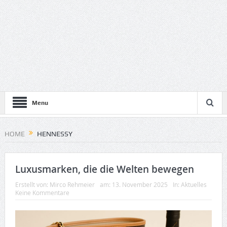
Menu
HOME
HENNESSY
Luxusmarken, die die Welten bewegen
Erstellt von:
Mirco Rehmeier
am:
13. November 2025
In:
Aktuelles
Keine Kommentare