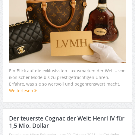
Ein Blick auf die exklusivsten Luxusmarken der Welt – von
ikonischer Mode bis zu prestigeträchtigen Uhren.
Erfahre, was sie so wertvoll und begehrenswert macht.
Weiterlesen
Der teuerste Cognac der Welt: Henri IV für
1,5 Mio. Dollar
Erstellt von:
Mirco Rehmeier
am:
22. Oktober 2025
In:
Getränke