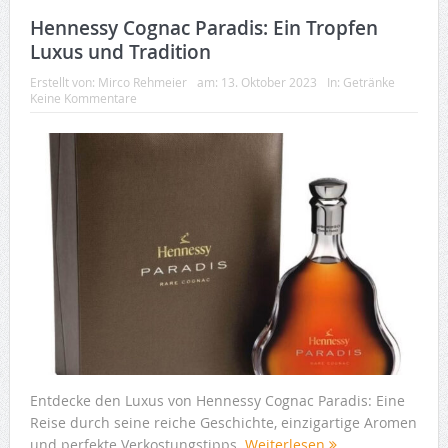
Hennessy Cognac Paradis: Ein Tropfen
Luxus und Tradition
Erstellt von:
Mirco Rehmeier
am:
13. Oktober 2023
In:
Getränke
Keine Kommentare
Entdecke den Luxus von Hennessy Cognac Paradis: Eine
Reise durch seine reiche Geschichte, einzigartige Aromen
und perfekte Verkostungstipps.
Weiterlesen