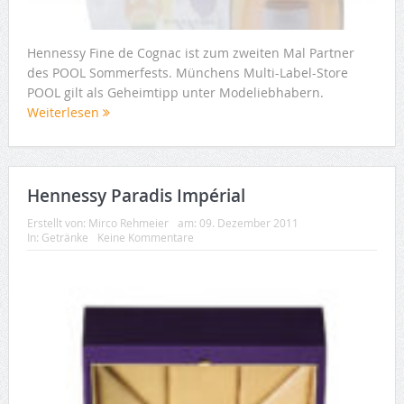
Hennessy Fine de Cognac ist zum zweiten Mal Partner
des POOL Sommerfests. Münchens Multi-Label-Store
POOL gilt als Geheimtipp unter Modeliebhabern.
Weiterlesen
Hennessy Paradis Impérial
Erstellt von:
Mirco Rehmeier
am:
09. Dezember 2011
In:
Getränke
Keine Kommentare