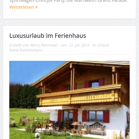
Sportwagen-Lifestyle Party, die Marrakesh Grand Parade.
Weiterlesen
Luxusurlaub im Ferienhaus
Erstellt von:
Mirco Rehmeier
am:
23. Juli 2014
In:
Urlaub
Keine Kommentare