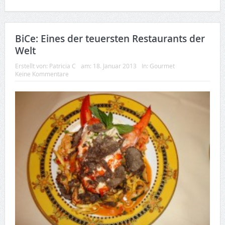
BiCe: Eines der teuersten Restaurants der
Welt
Erstellt von:
Patricia C
am:
18. Januar 2013
In:
Gourmet
Keine Kommentare