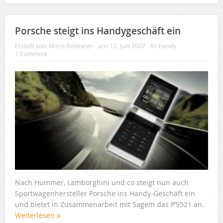
Porsche steigt ins Handygeschäft ein
Erstellt von:
Mirco Rehmeier
am:
12. Juni 2007
In:
Handy
1 Comment
Nach Hummer, Lamborghini und co steigt nun auch
Sportwagenhersteller Porsche ins Handy-Geschäft ein
und bietet in Zusammenarbeit mit Sagem das P’9521 an.
Weiterlesen