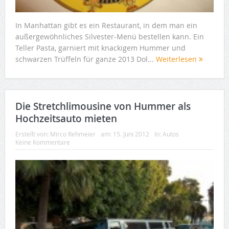
In Manhattan gibt es ein Restaurant, in dem man ein
außergewöhnliches Silvester-Menü bestellen kann. Ein
Teller Pasta, garniert mit knackigem Hummer und
schwarzen Trüffeln für ganze 2013 Dol...
Weiterlesen
Die Stretchlimousine von Hummer als
Hochzeitsauto mieten
Erstellt von:
Mirco Rehmeier
am:
15. Juni 2012
In:
Autos
Keine Kommentare