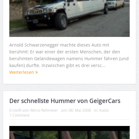
Arnold Schwarzenegger machte dieses Auto mit
berühmt: Er war einer der ersten Menschen, der den
berühmten Geländewagen namens Hummer fahren (und
kaufen) durfte. Inzwischen gibt es drei versc...
Weiterlesen
Der schnellste Hummer von GeigerCars
Erstellt von:
Mirco Rehmeier
am:
08. Mai 2008
In:
Autos
1 Comment