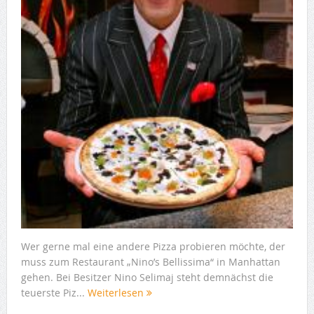
Wer gerne mal eine andere Pizza probieren möchte, der
muss zum Restaurant „Nino’s Bellissima“ in Manhattan
gehen. Bei Besitzer Nino Selimaj steht demnächst die
teuerste Piz...
Weiterlesen