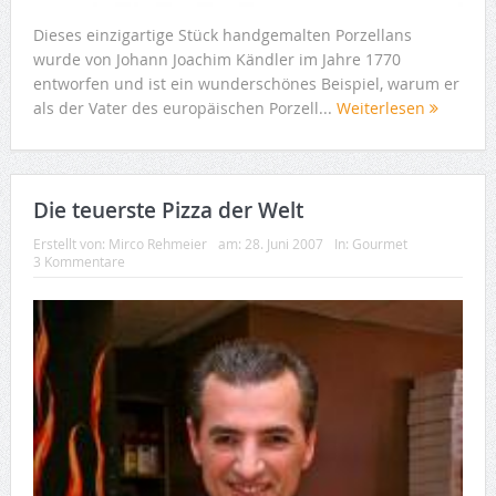
Dieses einzigartige Stück handgemalten Porzellans
wurde von Johann Joachim Kändler im Jahre 1770
entworfen und ist ein wunderschönes Beispiel, warum er
als der Vater des europäischen Porzell...
Weiterlesen
Die teuerste Pizza der Welt
Erstellt von:
Mirco Rehmeier
am:
28. Juni 2007
In:
Gourmet
3 Kommentare