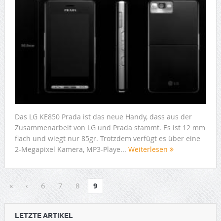
Das LG KE850 Prada ist das neue Handy, dass aus der
Zusammenarbeit von LG und Prada stammt. Es ist 12 mm
flach und wiegt nur 85gr. Trotzdem verfügt es über eine
2-Megapixel Kamera, MP3-Playe...
Weiterlesen
«
‹
6
7
8
9
LETZTE ARTIKEL