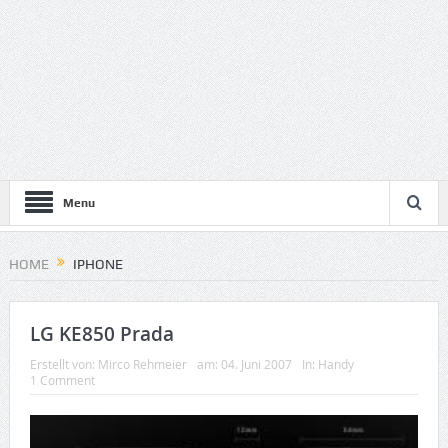
Menu
HOME
IPHONE
LG KE850 Prada
Erstellt von:
Mirco Rehmeier
am:
04. Juni 2007
In:
Handy
1 Comment