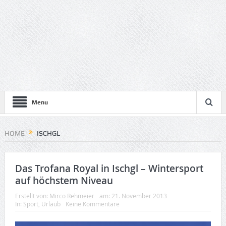
Menu
HOME
ISCHGL
Das Trofana Royal in Ischgl – Wintersport
auf höchstem Niveau
Erstellt von:
Mirco Rehmeier
am:
21. November 2013
In:
Sport
,
Urlaub
Keine Kommentare