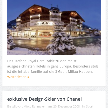
Das Trofana Royal Hotel zählt zu den meist
ausgezeichneten Hotels in ganz Europa. Besonders stolz
ist die Inhaberfamilie auf die 3 Gault-Millau Hauben.
Weiterlesen
exklusive Design-Skier von Chanel
Erstellt von:
Mirco Rehmeier
am:
20. Dezember 2008
In:
Sport