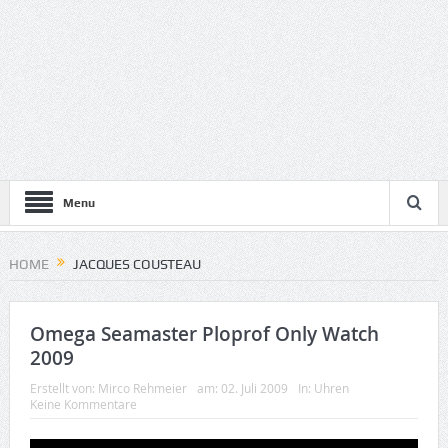
Menu
HOME
JACQUES COUSTEAU
Omega Seamaster Ploprof Only Watch
2009
Erstellt von:
Mirco Rehmeier
am:
02. Juli 2009
In:
Uhren
Keine Kommentare