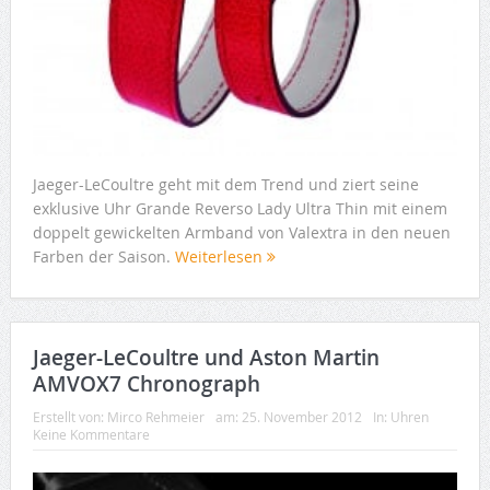
Jaeger-LeCoultre geht mit dem Trend und ziert seine
exklusive Uhr Grande Reverso Lady Ultra Thin mit einem
doppelt gewickelten Armband von Valextra in den neuen
Farben der Saison.
Weiterlesen
Jaeger-LeCoultre und Aston Martin
AMVOX7 Chronograph
Erstellt von:
Mirco Rehmeier
am:
25. November 2012
In:
Uhren
Keine Kommentare