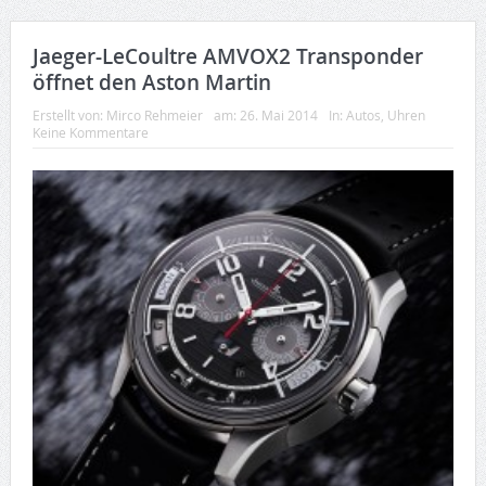
Jaeger-LeCoultre AMVOX2 Transponder
öffnet den Aston Martin
Erstellt von:
Mirco Rehmeier
am:
26. Mai 2014
In:
Autos
,
Uhren
Keine Kommentare