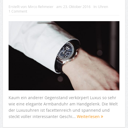
Erstellt von:
Mirco Rehmeier
am:
23. Oktober 2016
In:
Uhren
1 Comment
Kaum ein anderer Gegenstand verkörpert Luxus so sehr
wie eine elegante Armbanduhr am Handgelenk. Die Welt
der Luxusuhren ist facettenreich und spannend und
steckt voller interessanter Geschi...
Weiterlesen