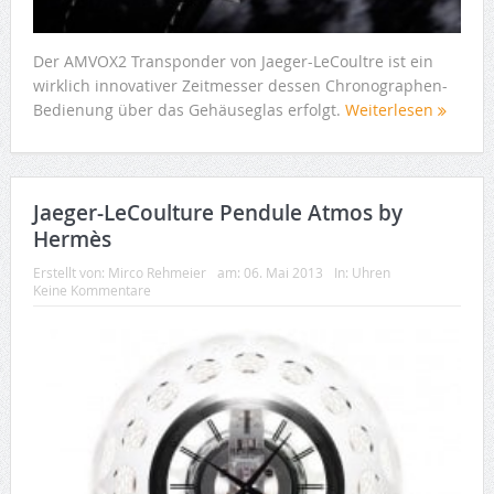
Der AMVOX2 Transponder von Jaeger-LeCoultre ist ein
wirklich innovativer Zeitmesser dessen Chronographen-
Bedienung über das Gehäuseglas erfolgt.
Weiterlesen
Jaeger-LeCoulture Pendule Atmos by
Hermès
Erstellt von:
Mirco Rehmeier
am:
06. Mai 2013
In:
Uhren
Keine Kommentare