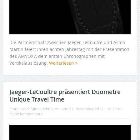
Die Partnerschaft zwischen Jaeger-LeCoultre und Aston
Martin feiert ihren achten Jahrestag mit der Präsentation
des AMVOX7, dem ersten Chronographen mit
Vertikalauslösung.
Weiterlesen
Jaeger-LeCoultre präsentiert Duometre
Unique Travel Time
Erstellt von:
Mirco Rehmeier
am:
21. November 2012
In:
Uhren
Keine Kommentare