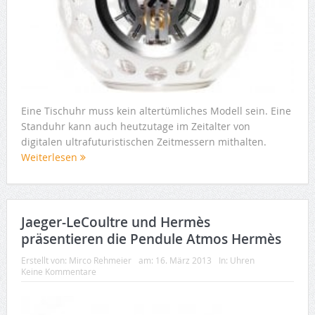
Eine Tischuhr muss kein altertümliches Modell sein. Eine
Standuhr kann auch heutzutage im Zeitalter von
digitalen ultrafuturistischen Zeitmessern mithalten.
Weiterlesen
Jaeger-LeCoultre und Hermès
präsentieren die Pendule Atmos Hermès
Erstellt von:
Mirco Rehmeier
am:
16. März 2013
In:
Uhren
Keine Kommentare