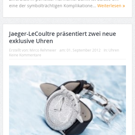
eine der symbolträchtigen Komplikatione...
Weiterlesen
Jaeger-LeCoultre präsentiert zwei neue
exklusive Uhren
Erstellt von:
Mirco Rehmeier
am:
01. September 2012
In:
Uhren
Keine Kommentare