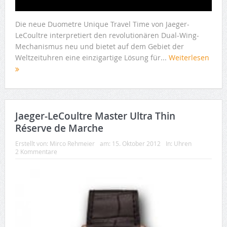
Die neue Duometre Unique Travel Time von Jaeger-
LeCoultre interpretiert den revolutionären Dual-Wing-
Mechanismus neu und bietet auf dem Gebiet der
Weltzeituhren eine einzigartige Lösung für...
Weiterlesen
Jaeger-LeCoultre Master Ultra Thin
Réserve de Marche
Erstellt von:
Mirco Rehmeier
am:
15. Oktober 2012
In:
Uhren
2 Kommentare