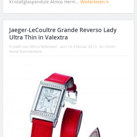
Kristallglaspendule Atmos Herm...
Weiterlesen
Jaeger-LeCoultre Grande Reverso Lady
Ultra Thin in Valextra
Erstellt von:
Mirco Rehmeier
am:
14. Februar 2013
In:
Uhren
Keine Kommentare