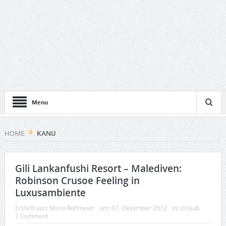
Menu
HOME
KANU
Gili Lankanfushi Resort – Malediven:
Robinson Crusoe Feeling in
Luxusambiente
Erstellt von:
Mirco Rehmeier
am:
07. Dezember 2012
In:
Urlaub
1 Comment