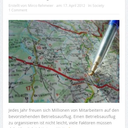
Erstellt von:
Mirco Rehmeier
am:
17. April 2012
In:
Society
1 Comment
Jedes Jahr freuen sich Millionen von Mitarbeitern auf den
bevorstehenden Betriebsausflug. Einen Betriebsausflug
zu organisieren ist nicht leicht, viele Faktoren müssen