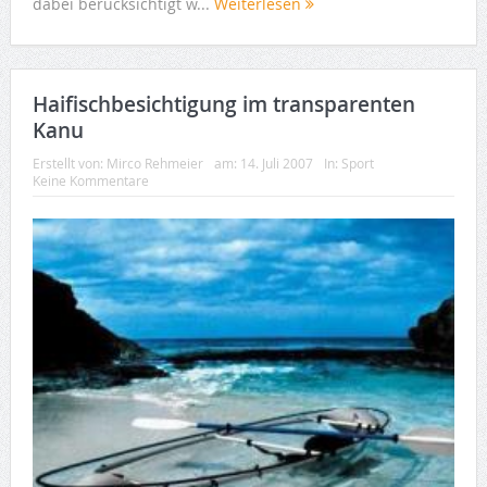
dabei berücksichtigt w...
Weiterlesen
Haifischbesichtigung im transparenten
Kanu
Erstellt von:
Mirco Rehmeier
am:
14. Juli 2007
In:
Sport
Keine Kommentare