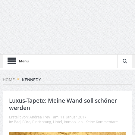
Menu
HOME
KENNEDY
Luxus-Tapete: Meine Wand soll schöner
werden
Erstellt von:
Andrea Frey
am:
11. Januar 2017
In:
Bad
,
Büro
,
Einrichtung
,
Hotel
,
Immobilien
Keine Kommentare