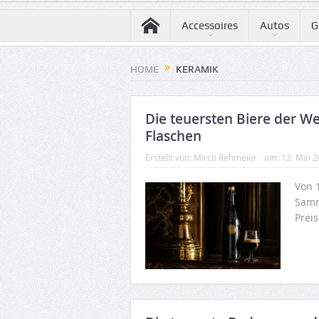
Accessoires
Autos
G
HOME
KERAMIK
Die teuersten Biere der We
Flaschen
Erstellt von:
Mirco Rehmeier
am:
12. Mai 
Von 1
Samm
Preis