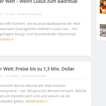
er Welt – Wenn Luxus zum Badritual
025
In:
Bad
Keine Kommentare
all trifft Komfort: Die teuerste Badewanne der Welt
massivem Quarzgestein definiert Luxus neu – mit
igartigem Design und faszinierender Geschichte.
erlesen
Welt: Preise bis zu 1,3 Mio. Dollar
025
In:
Garten
Keine Kommentare
teuersten Bonsai-Bäume der Welt erzielen
ionenpreise – von DiCaprio bis Bernard Arnault. Welche
ais am meisten wert sind und warum sie als
sobjekte gelten.
Weiterlesen