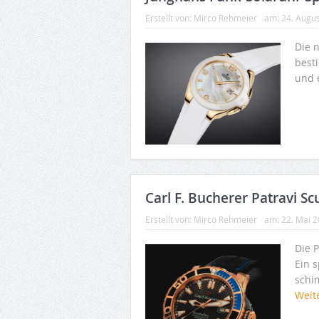
Erstellt von:
Mirco Rehmeier
am:
24. Augu
Die 
best
und 
Carl F. Bucherer Patravi S
Erstellt von:
Mirco Rehmeier
am:
22. Mai 
Die 
Ein s
schi
Weit