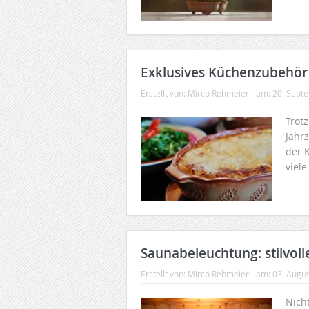
Exklusives Küchenzubehör 
Erstellt von:
Mirco Rehmeier
am:
20. Sept
Trot
Jahrz
der 
viel
Saunabeleuchtung: stilvoll
Erstellt von:
Mirco Rehmeier
am:
03. Augu
Nich