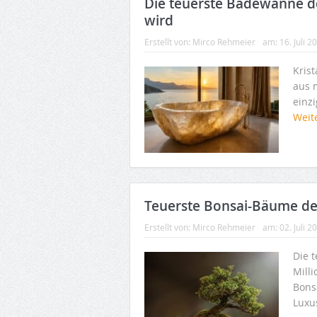
Die teuerste Badewanne d
wird
Erstellt von:
Mirco Rehmeier
am:
16. Juli 2
Krist
aus 
einz
Weit
Teuerste Bonsai-Bäume der 
Erstellt von:
Mirco Rehmeier
am:
02. Juli 2
Die 
Mill
Bons
Luxu