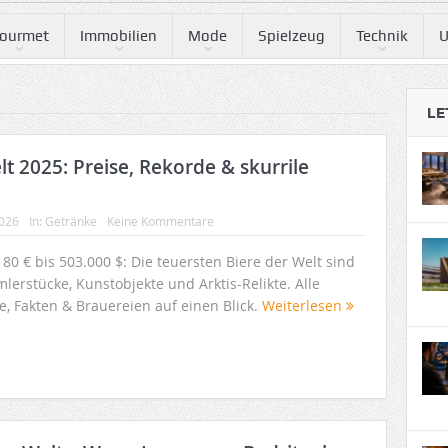
ourmet
Immobilien
Mode
Spielzeug
Technik
U
LE
lt 2025: Preise, Rekorde & skurrile
2026
In:
Getränke
Keine Kommentare
80 € bis 503.000 $: Die teuersten Biere der Welt sind
lerstücke, Kunstobjekte und Arktis-Relikte. Alle
e, Fakten & Brauereien auf einen Blick.
Weiterlesen