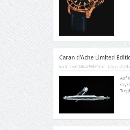
Caran d’Ache Limited Editi
Erstellt von:
Mirco Rehmeier
am:
27. April
Auf 
Crys
Trop