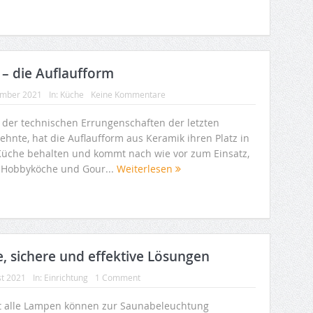
– die Auflaufform
ember 2021
In:
Küche
Keine Kommentare
z der technischen Errungenschaften der letzten
ehnte, hat die Auflaufform aus Keramik ihren Platz in
Küche behalten und kommt nach wie vor zum Einsatz,
e Hobbyköche und Gour...
Weiterlesen
e, sichere und effektive Lösungen
st 2021
In:
Einrichtung
1 Comment
t alle Lampen können zur Saunabeleuchtung