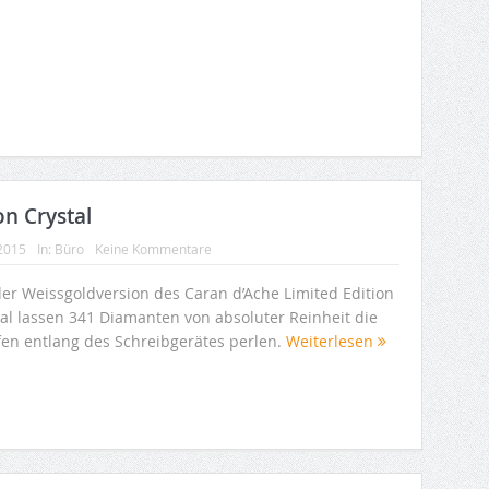
on Crystal
 2015
In:
Büro
Keine Kommentare
der Weissgoldversion des Caran d’Ache Limited Edition
tal lassen 341 Diamanten von absoluter Reinheit die
fen entlang des Schreibgerätes perlen.
Weiterlesen