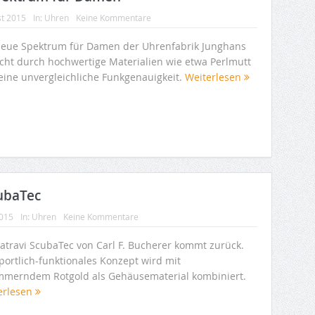
st 2015
In:
Uhren
Keine Kommentare
neue Spektrum für Damen der Uhrenfabrik Junghans
icht durch hochwertige Materialien wie etwa Perlmutt
eine unvergleichliche Funkgenauigkeit.
Weiterlesen
cubaTec
2015
In:
Uhren
Keine Kommentare
Patravi ScubaTec von Carl F. Bucherer kommt zurück.
portlich-funktionales Konzept wird mit
mmerndem Rotgold als Gehäusematerial kombiniert.
erlesen