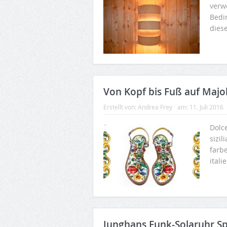
verw
Bedi
dies
Von Kopf bis Fuß auf Majol
Erstellt von:
Andrea Frey
am:
11. Juli 2016
Dolc
sizi
farb
ital
Junghans Funk-Solaruhr S